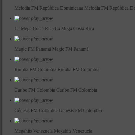
Melodía FM República Dominicana
Melodía FM República D
play_arrow
La Mega Costa Rica
La Mega Costa Rica
play_arrow
Magic FM Panamá
Magic FM Panamá
play_arrow
Rumba FM Colombia
Rumba FM Colombia
play_arrow
Caribe FM Colombia
Caribe FM Colombia
play_arrow
Génesis FM Colombia
Génesis FM Colombia
play_arrow
Megahits Venezuela
Megahits Venezuela