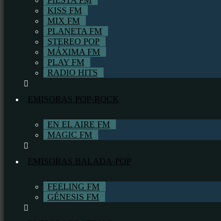
FIESTA FM
KISS FM
MIX FM
PLANETA FM
STEREO POP
MÁXIMA FM
PLAY FM
RADIO HITS
EMISORAS POP-ROCK
EN EL AIRE FM
MAGIC FM
EMISORAS BALADA-POP
FEELING FM
GÉNESIS FM