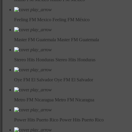
play_arrow
Feeling FM Mexico
Feeling FM México
play_arrow
Master FM Guatemala
Master FM Guatemala
play_arrow
Stereo Hits Honduras
Stereo Hits Honduras
play_arrow
Oye FM El Salvador
Oye FM El Salvador
play_arrow
Metro FM Nicaragua
Metro FM Nicaragua
play_arrow
Power Hits Puerto Rico
Power Hits Puerto Rico
play_arrow