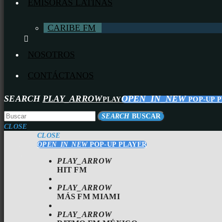
EMISORAS LATINAS
CARIBE FM
NOSOTROS
CONTÁCTANOS
SEARCH
PLAY_ARROW
OPEN_IN_NEW
PLAY
POP-UP 
SEARCH
BUSCAR
CLOSE
CLOSE
OPEN_IN_NEW
POP-UP PLAYER
PLAY_ARROW
HIT FM
PLAY_ARROW
MÁS FM MIAMI
PLAY_ARROW