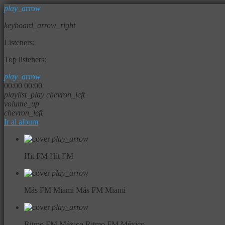
play_arrow
keyboard_arrow_right
Listeners:
Top listeners:
play_arrow
00:00
00:00
playlist_play
chevron_left
volume_up
chevron_left
Ir al album
play_arrow
Hit FM
Hit FM
play_arrow
Más FM Miami
Más FM Miami
play_arrow
Ritmo FM México
Ritmo FM México