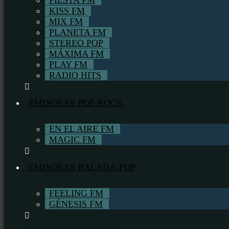
FIESTA FM
KISS FM
MIX FM
PLANETA FM
STEREO POP
MÁXIMA FM
PLAY FM
RADIO HITS
EMISORAS POP-ROCK
EN EL AIRE FM
MAGIC FM
EMISORAS BALADA-POP
FEELING FM
GÉNESIS FM