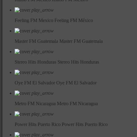
play_arrow
Feeling FM Mexico
Feeling FM México
play_arrow
Master FM Guatemala
Master FM Guatemala
play_arrow
Stereo Hits Honduras
Stereo Hits Honduras
play_arrow
Oye FM El Salvador
Oye FM El Salvador
play_arrow
Metro FM Nicaragua
Metro FM Nicaragua
play_arrow
Power Hits Puerto Rico
Power Hits Puerto Rico
play_arrow