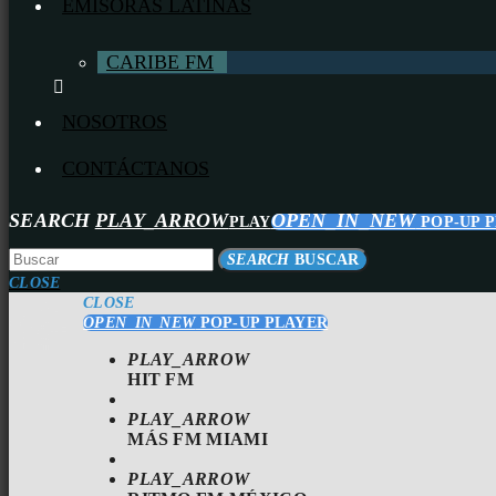
EMISORAS LATINAS
CARIBE FM
NOSOTROS
CONTÁCTANOS
SEARCH
PLAY_ARROW
OPEN_IN_NEW
PLAY
POP-UP 
SEARCH
BUSCAR
CLOSE
CLOSE
OPEN_IN_NEW
POP-UP PLAYER
PLAY_ARROW
HIT FM
PLAY_ARROW
MÁS FM MIAMI
PLAY_ARROW