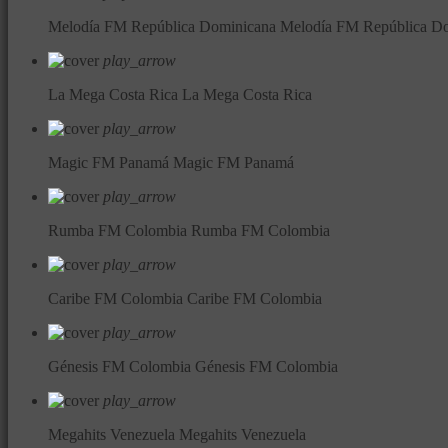
Melodía FM República Dominicana
Melodía FM República D
play_arrow
La Mega Costa Rica
La Mega Costa Rica
play_arrow
Magic FM Panamá
Magic FM Panamá
play_arrow
Rumba FM Colombia
Rumba FM Colombia
play_arrow
Caribe FM Colombia
Caribe FM Colombia
play_arrow
Génesis FM Colombia
Génesis FM Colombia
play_arrow
Megahits Venezuela
Megahits Venezuela