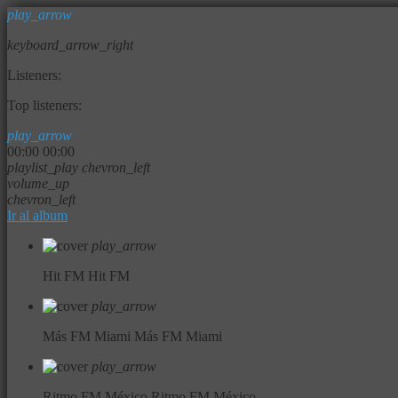
play_arrow
keyboard_arrow_right
Listeners:
Top listeners:
play_arrow
00:00
00:00
playlist_play
chevron_left
volume_up
chevron_left
Ir al album
play_arrow
Hit FM
Hit FM
play_arrow
Más FM Miami
Más FM Miami
play_arrow
Ritmo FM México
Ritmo FM México