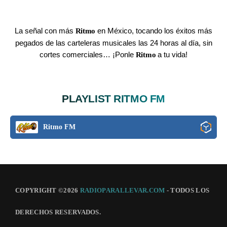
play_arrow
CARIBE FM COLOMBIA
La señal con más
en México, tocando los éxitos más
Ritmo
pegados de las carteleras musicales las 24 horas al día, sin
play_arrow
GÉNESIS FM COLOMBIA
cortes comerciales… ¡Ponle
a tu vida!
Ritmo
play_arrow
MEGAHITS VENEZUELA
PLAYLIST RITMO FM
play_arrow
EN EL AIRE FM VENEZUELA
Ritmo FM
play_arrow
FIESTA FM ECUADOR
play_arrow
KISS FM PERÚ
play_arrow
COPYRIGHT ©2026
RADIOPARALLEVAR.COM
- TODOS LOS
MIX FM BOLIVIA
DERECHOS RESERVADOS.
play_arrow
PLANETA FM CHILE