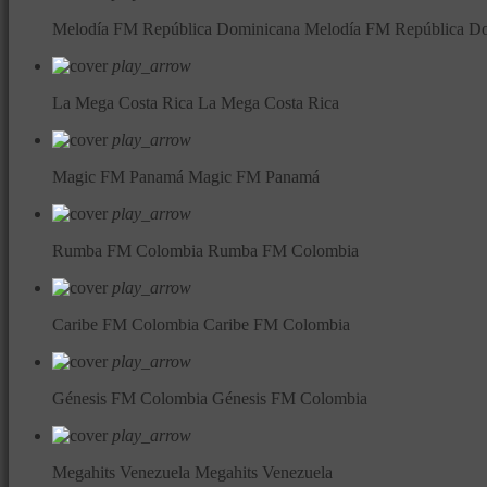
Melodía FM República Dominicana
Melodía FM República D
play_arrow
La Mega Costa Rica
La Mega Costa Rica
play_arrow
Magic FM Panamá
Magic FM Panamá
play_arrow
Rumba FM Colombia
Rumba FM Colombia
play_arrow
Caribe FM Colombia
Caribe FM Colombia
play_arrow
Génesis FM Colombia
Génesis FM Colombia
play_arrow
Megahits Venezuela
Megahits Venezuela