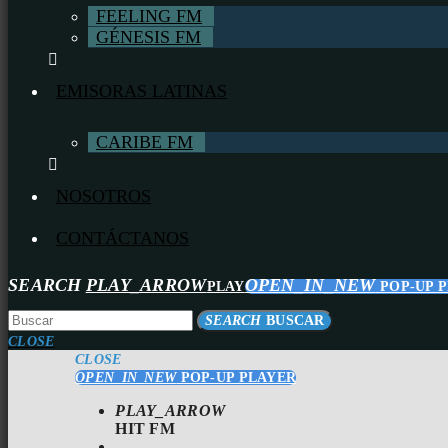
FEELING FM
GÉNESIS FM
EMISORAS LATINAS
CARIBE FM
NOSOTROS
CONTÁCTANOS
SEARCH
PLAY_ARROW
OPEN_IN_NEW
PLAY
POP-UP 
SEARCH
BUSCAR
CLOSE
CLOSE
OPEN_IN_NEW
POP-UP PLAYER
PLAY_ARROW
HIT FM