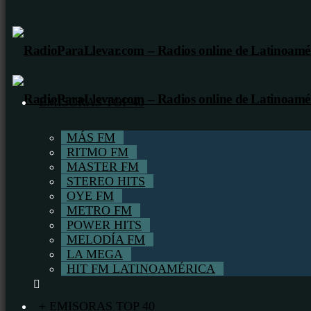
EMISORAS TOP 40
MÁS FM
RITMO FM
MASTER FM
STEREO HITS
OYE FM
METRO FM
POWER HITS
MELODÍA FM
LA MEGA
HIT FM LATINOAMÉRICA
+ EMISORAS TOP 40