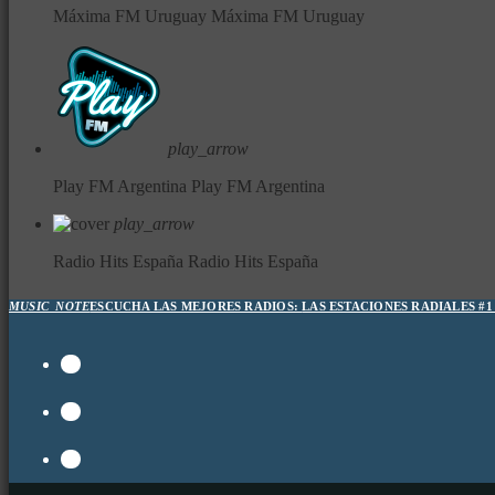
Máxima FM Uruguay
Máxima FM Uruguay
play_arrow
Play FM Argentina
Play FM Argentina
play_arrow
Radio Hits España
Radio Hits España
MUSIC_NOTE
ESCUCHA LAS MEJORES RADIOS:
LAS ESTACIONES RADIALES #