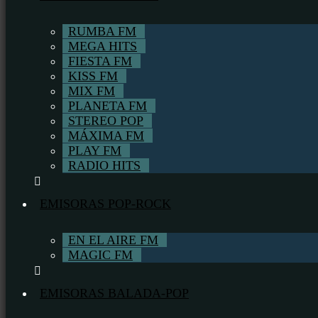
RUMBA FM
MEGA HITS
FIESTA FM
KISS FM
MIX FM
PLANETA FM
STEREO POP
MÁXIMA FM
PLAY FM
RADIO HITS
EMISORAS POP-ROCK
EN EL AIRE FM
MAGIC FM
EMISORAS BALADA-POP