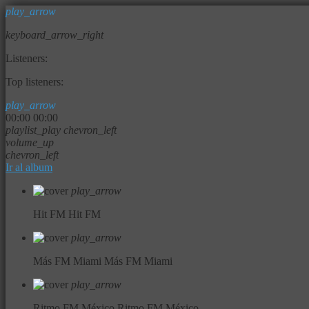
play_arrow
keyboard_arrow_right
Listeners:
Top listeners:
play_arrow
00:00
00:00
playlist_play
chevron_left
volume_up
chevron_left
Ir al album
play_arrow
Hit FM
Hit FM
play_arrow
Más FM Miami
Más FM Miami
play_arrow
Ritmo FM México
Ritmo FM México