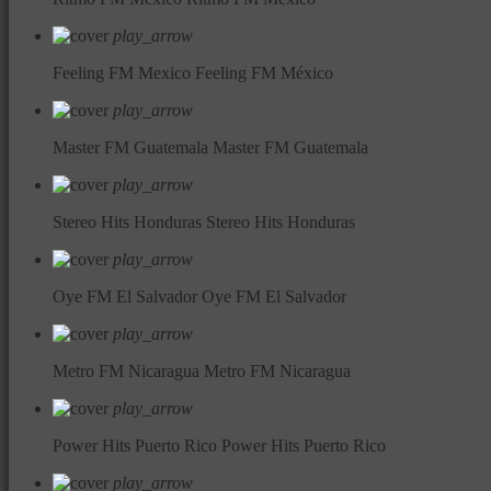
play_arrow
Feeling FM Mexico
Feeling FM México
play_arrow
Master FM Guatemala
Master FM Guatemala
play_arrow
Stereo Hits Honduras
Stereo Hits Honduras
play_arrow
Oye FM El Salvador
Oye FM El Salvador
play_arrow
Metro FM Nicaragua
Metro FM Nicaragua
play_arrow
Power Hits Puerto Rico
Power Hits Puerto Rico
play_arrow