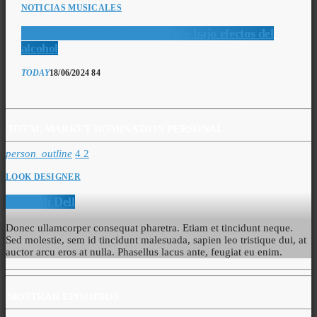
NOTICIAS MUSICALES
Justin Timberlake fue arrestado bajo efectos del
alcohol
TODAY
18/06/2024
84
TOTAL MARKET DOMINATION PERSONAL
person_outline
4
2
LOOK DESIGNER
Kenneth Dell
Donec ullamcorper consequat pharetra. Etiam et tincidunt neque.
Sed molestie, sem id tincidunt malesuada, sapien leo tristique dui, at
auctor arcu eros at nulla. Phasellus lacus ante, feugiat eu enim.
MOSTRAR EPISODIOS