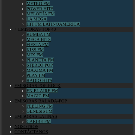
METRO FM
POWER HITS
MELODÍA FM
LA MEGA
HIT FM LATINOAMÉRICA
+ EMISORAS TOP 40
RUMBA FM
MEGA HITS
FIESTA FM
KISS FM
MIX FM
PLANETA FM
STEREO POP
MÁXIMA FM
PLAY FM
RADIO HITS
EMISORAS POP-ROCK
EN EL AIRE FM
MAGIC FM
EMISORAS BALADA-POP
FEELING FM
GÉNESIS FM
EMISORAS LATINAS
CARIBE FM
NOSOTROS
CONTÁCTANOS