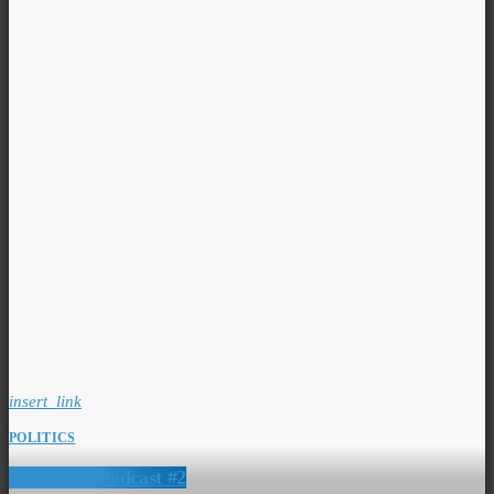
insert_link
POLITICS
The Truth Podcast #2