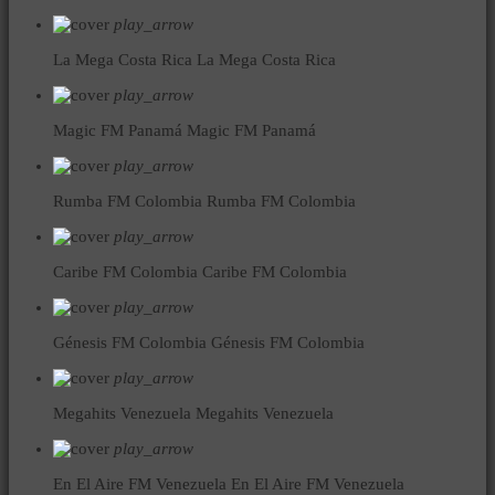
play_arrow
La Mega Costa Rica
La Mega Costa Rica
play_arrow
Magic FM Panamá
Magic FM Panamá
play_arrow
Rumba FM Colombia
Rumba FM Colombia
play_arrow
Caribe FM Colombia
Caribe FM Colombia
play_arrow
Génesis FM Colombia
Génesis FM Colombia
play_arrow
Megahits Venezuela
Megahits Venezuela
play_arrow
En El Aire FM Venezuela
En El Aire FM Venezuela