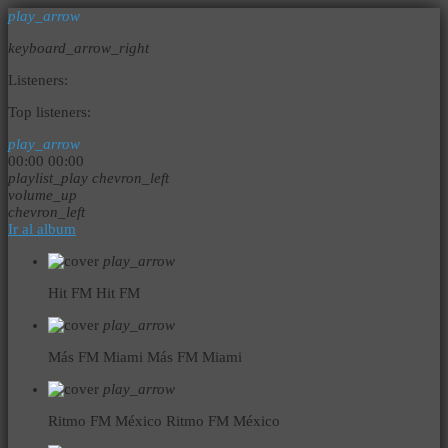
play_arrow
keyboard_arrow_right
Listeners:
Top listeners:
play_arrow
00:00
00:00
playlist_play
chevron_left
volume_up
chevron_left
Ir al album
play_arrow
Hit FM
Hit FM
play_arrow
Más FM Miami
Más FM Miami
play_arrow
Ritmo FM México
Ritmo FM México