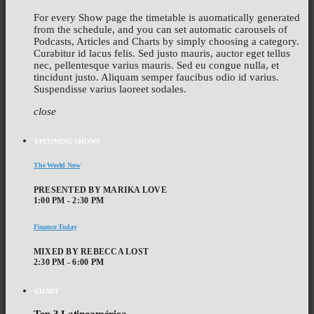
For every Show page the timetable is auomatically generated
from the schedule, and you can set automatic carousels of
Podcasts, Articles and Charts by simply choosing a category.
Curabitur id lacus felis. Sed justo mauris, auctor eget tellus
nec, pellentesque varius mauris. Sed eu congue nulla, et
tincidunt justo. Aliquam semper faucibus odio id varius.
Suspendisse varius laoreet sodales.
close
UPCOMING SHOWS
The World Now
PRESENTED BY MARIKA LOVE
1:00 PM - 2:30 PM
Finance Today
MIXED BY REBECCA LOST
2:30 PM - 6:00 PM
CHART