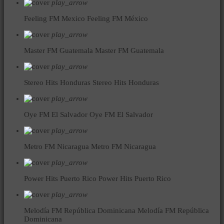
play_arrow
Feeling FM Mexico
Feeling FM México
play_arrow
Master FM Guatemala
Master FM Guatemala
play_arrow
Stereo Hits Honduras
Stereo Hits Honduras
play_arrow
Oye FM El Salvador
Oye FM El Salvador
play_arrow
Metro FM Nicaragua
Metro FM Nicaragua
play_arrow
Power Hits Puerto Rico
Power Hits Puerto Rico
play_arrow
Melodía FM República Dominicana
Melodía FM República
Dominicana