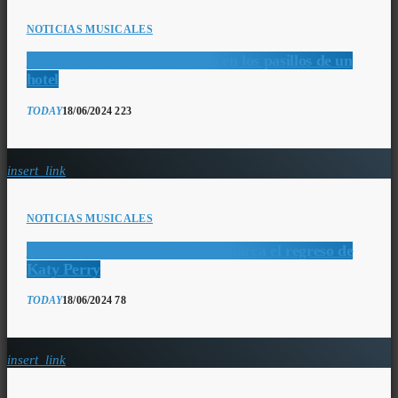
NOTICIAS MUSICALES
Ed Sheeran terminó desnudo en los pasillos de un
hotel
TODAY
18/06/2024
223
insert_link
NOTICIAS MUSICALES
La canción ‘Woman’s World’ marca el regreso de
Katy Perry
TODAY
18/06/2024
78
insert_link