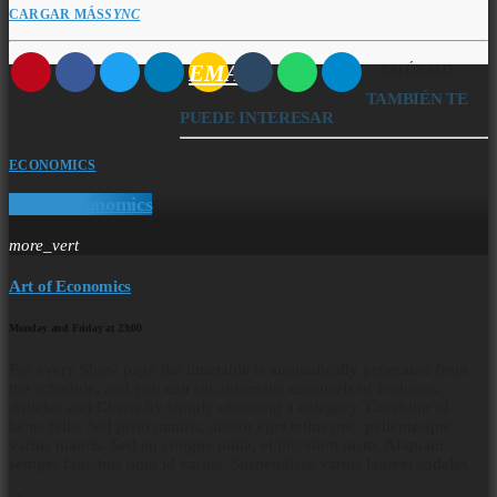
CARGAR MÁS
SYNC
EMAIL
VALÓRALO
TAMBIÉN TE
PUEDE INTERESAR
ECONOMICS
Art of Economics
more_vert
Art of Economics
Monday and Friday at 23:00
For every Show page the timetable is auomatically generated from
the schedule, and you can set automatic carousels of Podcasts,
Articles and Charts by simply choosing a category. Curabitur id
lacus felis. Sed justo mauris, auctor eget tellus nec, pellentesque
varius mauris. Sed eu congue nulla, et tincidunt justo. Aliquam
semper faucibus odio id varius. Suspendisse varius laoreet sodales.