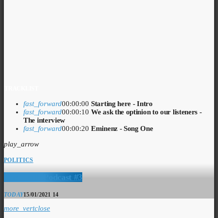
TRACKLIST
fast_forward
00:00:00
Starting here - Intro
fast_forward
00:00:10
We ask the optinion to our listeners -
The interview
fast_forward
00:00:20
Eminenz - Song One
play_arrow
POLITICS
The Truth Podcast #3
TODAY
15/01/2021
14
more_vert
close