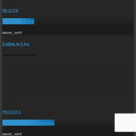
close
HEALTH
Eating to Live
more_vert
Eating to Live
Presented by Monica Deep
For every Show page the timetable is auomatically generated from
the schedule, and you can set automatic carousels of Podcasts,
Articles and Charts by simply choosing a category. Curabitur id
lacus felis. Sed justo mauris, auctor eget tellus nec, pellentesque
varius mauris. Sed eu congue nulla, et tincidunt justo. Aliquam
semper faucibus odio id varius. Suspendisse varius laoreet sodales.
close
POLITICS
Parliament Discussions
more_vert