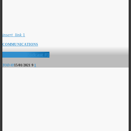
insert_link
1
COMMUNICATIONS
The Truth Podcast #1
TODAY
15/01/2021
9
1