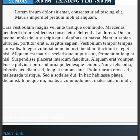
SUNDAY
5:00 PM
TRENDING_FLAT
7:00 PM
Lorem ipsum dolor sit amet, consectetur adipiscing elit.
Mauris imperdiet pretium nibh at aliquam.
Cras vestibulum magna vel ante tristique commodo. Maecenas
hendrerit dolor sed lectus consectetur eleifend at ac lorem. Duis nisl
neque, molestie in suscipit quis, dapibus eu massa. Nam ut sapien
ultricies, porttitor erat a, sagittis sapien. Vestibulum tempor tempus
convallis. Integer volutpat nunc in orci tincidunt tincidunt et eget
nisi. Aliquam est mauris, scelerisque ut purus ut, fermentum feugiat
nisl. Suspendisse placerat interdum faucibus. Aliquam erat volutpat.
Fusce pulvinar purus id urna pellentesque tempor. Nunc felis odio,
lobortis nec diam sed, feugiat tempus ante. Proin rutrum eros sed
malesuada tristique. Sed a sodales dui. In hac habitasse platea
dictumst. In neque mi, mattis a commodo nec, malesuada ut nibh.
NOTICIAS RELACIONADAS
insert_link