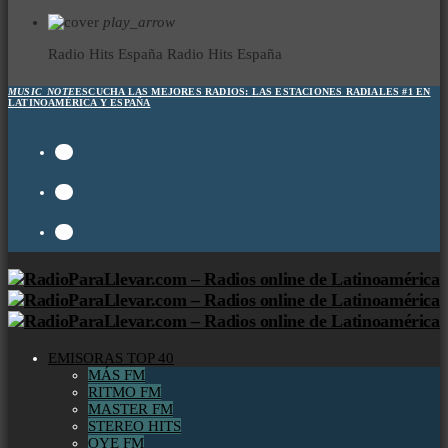
play_arrow
Radio Hits España
Radio Hits España
MUSIC_NOTE
ESCUCHA LAS MEJORES RADIOS:
LAS ESTACIONES RADIALES #1 EN
LATINOAMÉRICA Y ESPAÑA
EMISORAS TOP 40
MÁS FM
RITMO FM
MASTER FM
STEREO HITS
OYE FM