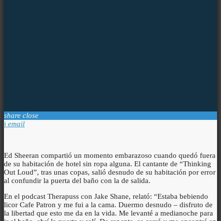
share
close
email
Ed Sheeran compartió un momento embarazoso cuando quedó fuera
de su habitación de hotel sin ropa alguna. El cantante de “Thinking
Out Loud”, tras unas copas, salió desnudo de su habitación por error
al confundir la puerta del baño con la de salida.
En el podcast Therapuss con Jake Shane, relató: “Estaba bebiendo
licor Cafe Patron y me fui a la cama. Duermo desnudo – disfruto de
la libertad que esto me da en la vida. Me levanté a medianoche para