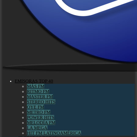
EMISORAS TOP 40
MÁS FM
RITMO FM
MASTER FM
STEREO HITS
OYE FM
METRO FM
POWER HITS
MELODÍA FM
LA MEGA
HIT FM LATINOAMÉRICA