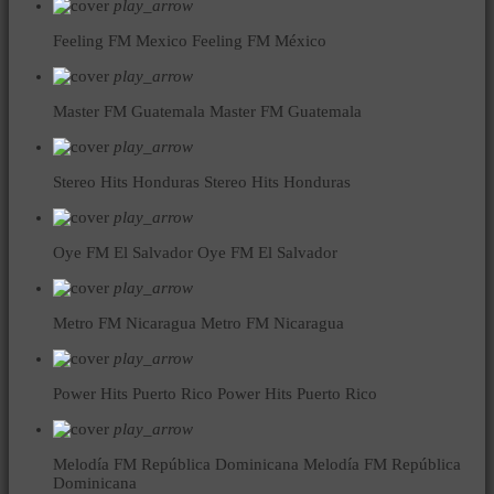
play_arrow
Feeling FM Mexico
Feeling FM México
play_arrow
Master FM Guatemala
Master FM Guatemala
play_arrow
Stereo Hits Honduras
Stereo Hits Honduras
play_arrow
Oye FM El Salvador
Oye FM El Salvador
play_arrow
Metro FM Nicaragua
Metro FM Nicaragua
play_arrow
Power Hits Puerto Rico
Power Hits Puerto Rico
play_arrow
Melodía FM República Dominicana
Melodía FM República
Dominicana