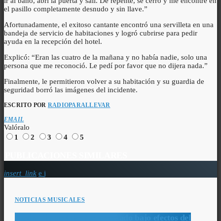
ir al baño, abrí la puerta y salí. De repente, se cerró y me encontré en
el pasillo completamente desnudo y sin llave.”
Afortunadamente, el exitoso cantante encontró una servilleta en una
bandeja de servicio de habitaciones y logró cubrirse para pedir
ayuda en la recepción del hotel.
Explicó: “Eran las cuatro de la mañana y no había nadie, solo una
persona que me reconoció. Le pedí por favor que no dijera nada.”
Finalmente, le permitieron volver a su habitación y su guardia de
seguridad borró las imágenes del incidente.
ESCRITO POR
RADIOPARALLEVAR
EMAIL
Valóralo
1
2
3
4
5
PUBLICACIONES SIMILARES
insert_link
NOTICIAS MUSICALES
Justin Timberlake fue arrestado bajo efectos del