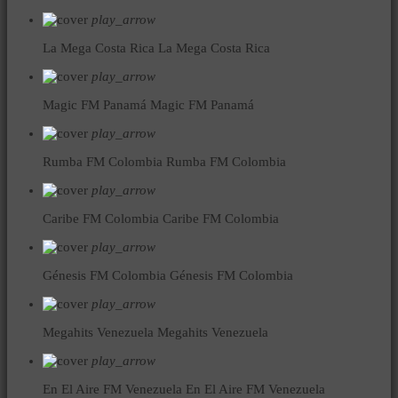
play_arrow
La Mega Costa Rica
La Mega Costa Rica
play_arrow
Magic FM Panamá
Magic FM Panamá
play_arrow
Rumba FM Colombia
Rumba FM Colombia
play_arrow
Caribe FM Colombia
Caribe FM Colombia
play_arrow
Génesis FM Colombia
Génesis FM Colombia
play_arrow
Megahits Venezuela
Megahits Venezuela
play_arrow
En El Aire FM Venezuela
En El Aire FM Venezuela