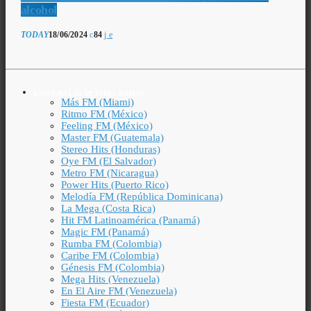
alcohol
TODAY
18/06/2024
84
ESCUCHA LAS MEJORES RADIOS
Más FM (Miami)
Ritmo FM (México)
Feeling FM (México)
Master FM (Guatemala)
Stereo Hits (Honduras)
Oye FM (El Salvador)
Metro FM (Nicaragua)
Power Hits (Puerto Rico)
Melodía FM (República Dominicana)
La Mega (Costa Rica)
Hit FM Latinoamérica (Panamá)
Magic FM (Panamá)
Rumba FM (Colombia)
Caribe FM (Colombia)
Génesis FM (Colombia)
Mega Hits (Venezuela)
En El Aire FM (Venezuela)
Fiesta FM (Ecuador)