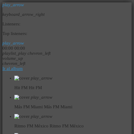
play_arrow
keyboard_arrow_right
Listeners:
Top listeners:
play_arrow
00:00
00:00
playlist_play
chevron_left
volume_up
chevron_left
Ir al album
play_arrow
Hit FM
Hit FM
play_arrow
Más FM Miami
Más FM Miami
play_arrow
Ritmo FM México
Ritmo FM México