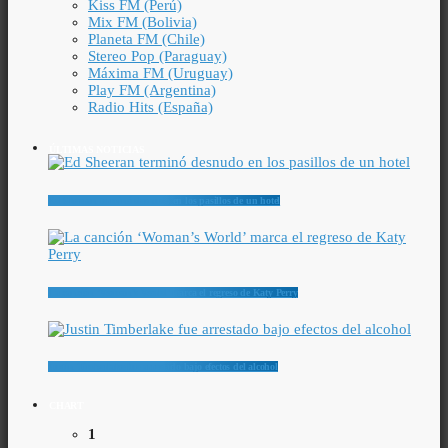
Kiss FM (Perú)
Mix FM (Bolivia)
Planeta FM (Chile)
Stereo Pop (Paraguay)
Máxima FM (Uruguay)
Play FM (Argentina)
Radio Hits (España)
ÚLTIMAS NOTICIAS
Ed Sheeran terminó desnudo en los pasillos de un hotel
La canción ‘Woman’s World’ marca el regreso de Katy Perry
Justin Timberlake fue arrestado bajo efectos del alcohol
CHART
1