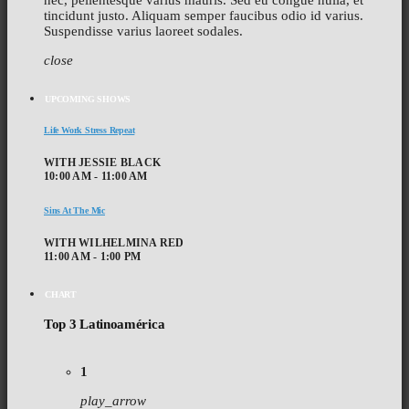
nec, pellentesque varius mauris. Sed eu congue nulla, et
tincidunt justo. Aliquam semper faucibus odio id varius.
Suspendisse varius laoreet sodales.
close
UPCOMING SHOWS
Life Work Stress Repeat
WITH JESSIE BLACK
10:00 AM - 11:00 AM
Sins At The Mic
WITH WILHELMINA RED
11:00 AM - 1:00 PM
CHART
Top 3 Latinoamérica
1
play_arrow