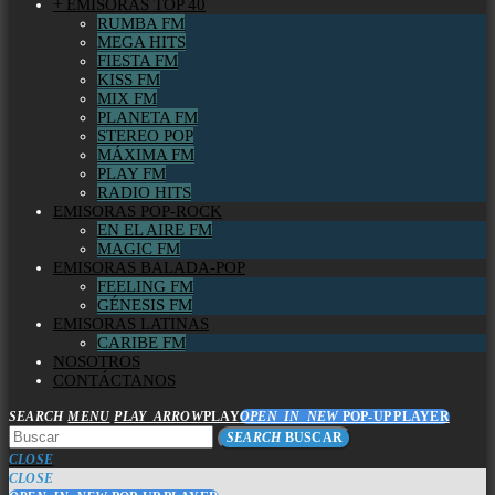
+ EMISORAS TOP 40
RUMBA FM
MEGA HITS
FIESTA FM
KISS FM
MIX FM
PLANETA FM
STEREO POP
MÁXIMA FM
PLAY FM
RADIO HITS
EMISORAS POP-ROCK
EN EL AIRE FM
MAGIC FM
EMISORAS BALADA-POP
FEELING FM
GÉNESIS FM
EMISORAS LATINAS
CARIBE FM
NOSOTROS
CONTÁCTANOS
SEARCH
MENU
PLAY_ARROW
PLAY
OPEN_IN_NEW
POP-UP PLAYER
SEARCH
BUSCAR
CLOSE
CLOSE