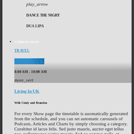
play_arrow
DANCE THE NIGHT
DUA LIPA
CURRENT SHOW
TRAVEL
Living In UK
8:00 AM - 10:00 AM
more_vert
Living In UK
With Cindy and Brandon
For every Show page the timetable is auomatically generated
from the schedule, and you can set automatic carousels of
Podcasts, Articles and Charts by simply choosing a category.
Curabitur id lacus felis. Sed justo mauris, auctor eget tellus