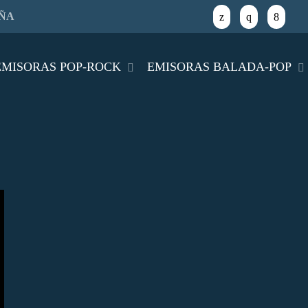
AÑA
close
EMISORAS POP-ROCK
EMISORAS BALADA-POP
TAMBIÉN TE PUEDE INTERESA
BUSINESS
label
Bond Traders Boosting
Attention on Jobs for