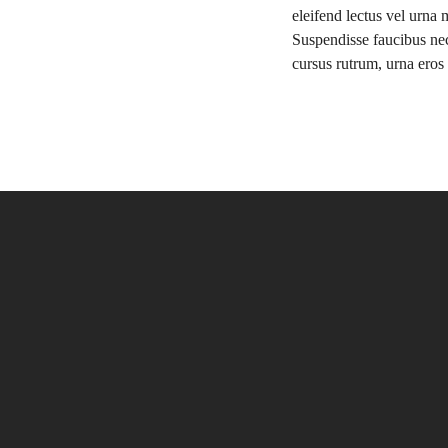
eleifend lectus vel urna 
Suspendisse faucibus nec
cursus rutrum, urna eros 
label
BUSINESS