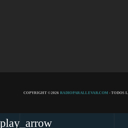
Bond Traders Boosting Attention on
Jobs for Treasuries’ Next Step Opinion
COPYRIGHT ©2026
RADIOPARALLEVAR.COM
- TODOS 
play_arrow