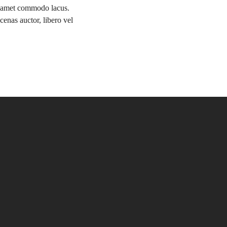
sit amet commodo lacus.
enas auctor, libero vel
TERESAR
label
HEALTH