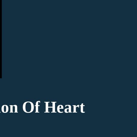
Treasuries’ Next Step
Opinion
TRAVEL
label
Enjoy Life: Best Travel
Locations For Families
ion Of Heart