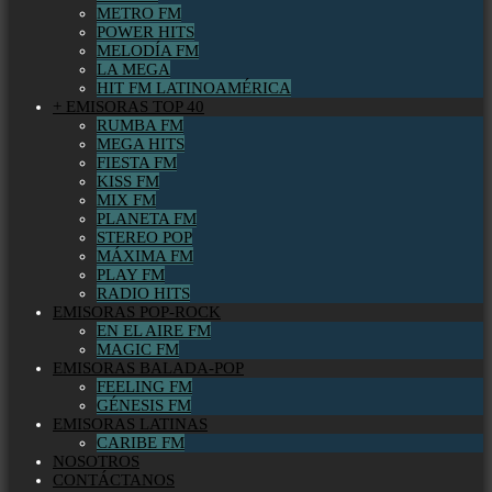
METRO FM
POWER HITS
MELODÍA FM
LA MEGA
HIT FM LATINOAMÉRICA
+ EMISORAS TOP 40
RUMBA FM
MEGA HITS
FIESTA FM
KISS FM
MIX FM
PLANETA FM
STEREO POP
MÁXIMA FM
PLAY FM
RADIO HITS
EMISORAS POP-ROCK
EN EL AIRE FM
MAGIC FM
EMISORAS BALADA-POP
FEELING FM
GÉNESIS FM
EMISORAS LATINAS
CARIBE FM
NOSOTROS
CONTÁCTANOS