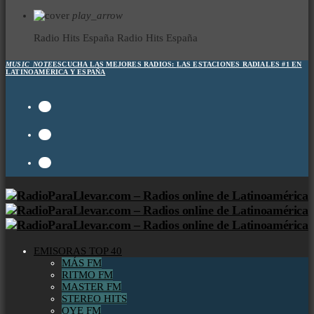
play_arrow
Radio Hits España
Radio Hits España
MUSIC_NOTE
ESCUCHA LAS MEJORES RADIOS:
LAS ESTACIONES RADIALES #1 EN
LATINOAMÉRICA Y ESPAÑA
EMISORAS TOP 40
MÁS FM
RITMO FM
MASTER FM
STEREO HITS
OYE FM