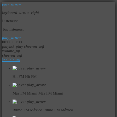
play_arrow
keyboard_arrow_right
Listeners:
Top listeners:
play_arrow
00:00
00:00
playlist_play
chevron_left
volume_up
chevron_left
Ir al album
play_arrow
Hit FM
Hit FM
play_arrow
Más FM Miami
Más FM Miami
play_arrow
Ritmo FM México
Ritmo FM México