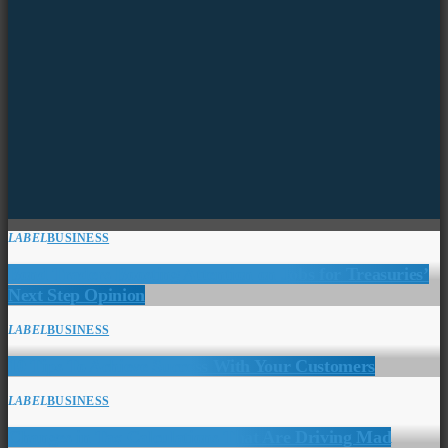
LABEL
BUSINESS
Bond Traders Boosting Attention on Jobs for Treasuries’
Next Step Opinion
LABEL
BUSINESS
10 Tips To Achieve Success With Your Customers
LABEL
BUSINESS
Changes in Tax Calculations That Are Driving Mad