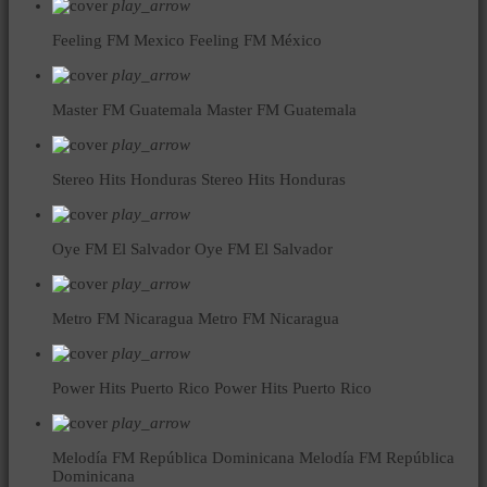
play_arrow
Feeling FM Mexico
Feeling FM México
play_arrow
Master FM Guatemala
Master FM Guatemala
play_arrow
Stereo Hits Honduras
Stereo Hits Honduras
play_arrow
Oye FM El Salvador
Oye FM El Salvador
play_arrow
Metro FM Nicaragua
Metro FM Nicaragua
play_arrow
Power Hits Puerto Rico
Power Hits Puerto Rico
play_arrow
Melodía FM República Dominicana
Melodía FM República
Dominicana