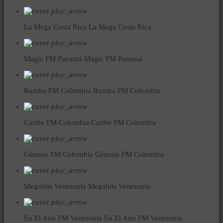
play_arrow
La Mega Costa Rica
La Mega Costa Rica
play_arrow
Magic FM Panamá
Magic FM Panamá
play_arrow
Rumba FM Colombia
Rumba FM Colombia
play_arrow
Caribe FM Colombia
Caribe FM Colombia
play_arrow
Génesis FM Colombia
Génesis FM Colombia
play_arrow
Megahits Venezuela
Megahits Venezuela
play_arrow
En El Aire FM Venezuela
En El Aire FM Venezuela