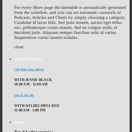
For every Show page the timetable is auomatically generated
from the schedule, and you can set automatic carousels of
Podcasts, Articles and Charts by simply choosing a category.
Curabitur id lacus felis. Sed justo mauris, auctor eget tellus
nec, pellentesque varius mauris. Sed eu congue nulla, et
tincidunt justo. Aliquam semper faucibus odio id varius.
Suspendisse varius laoreet sodales.
close
UPCOMING SHOWS
Life Work Stress Repeat
WITH JESSIE BLACK
10:00 AM - 11:00 AM
Sins At The Mic
WITH WILHELMINA RED
11:00 AM - 1:00 PM
CHART