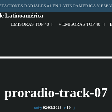
STACIONES RADIALES #1 EN LATINOAMÉRICA Y ESP
EMISORAS TOP 40
+ EMISORAS TOP 40
play_arrow
HIT FM
play_arrow
MÁS FM MIAMI
play_arrow
RITMO FM MÉXICO
play_arrow
FEELING FM MEXICO
proradio-track-07
play_arrow
MASTER FM GUATEMALA
play_arrow
STEREO HITS HONDURAS
02/03/2023
10
today