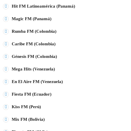
Hit FM Latinoamérica (Panamá)
play_arrow
STEREO POP PARAGUAY
Magic FM (Panamá)
play_arrow
MÁXIMA FM URUGUAY
Rumba FM (Colombia)
play_arrow
Caribe FM (Colombia)
PLAY FM ARGENTINA
Génesis FM (Colombia)
play_arrow
RADIO HITS ESPAÑA
Mega Hits (Venezuela)
En El Aire FM (Venezuela)
EMISORAS TOP 40
Fiesta FM (Ecuador)
MÁS FM
Kiss FM (Perú)
+ EMISORAS TOP 40
RITMO FM
Mix FM (Bolivia)
RUMBA FM
EMISORAS POP-ROCK
MASTER FM
MEGA HITS