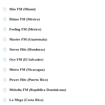
play_arrow
Más FM (Miami)
CARIBE FM COLOMBIA
Ritmo FM (México)
play_arrow
GÉNESIS FM COLOMBIA
Feeling FM (México)
play_arrow
MEGAHITS VENEZUELA
Master FM (Guatemala)
play_arrow
EN EL AIRE FM VENEZUELA
Stereo Hits (Honduras)
Oye FM (El Salvador)
play_arrow
FIESTA FM ECUADOR
Metro FM (Nicaragua)
play_arrow
KISS FM PERÚ
Power Hits (Puerto Rico)
play_arrow
MIX FM BOLIVIA
Melodía FM (República Dominicana)
La Mega (Costa Rica)
play_arrow
PLANETA FM CHILE