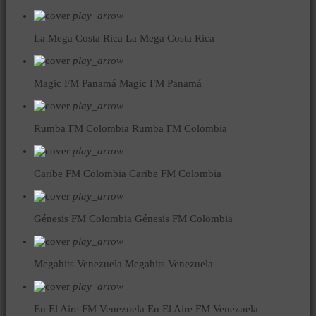
play_arrow
La Mega Costa Rica
La Mega Costa Rica
play_arrow
Magic FM Panamá
Magic FM Panamá
play_arrow
Rumba FM Colombia
Rumba FM Colombia
play_arrow
Caribe FM Colombia
Caribe FM Colombia
play_arrow
Génesis FM Colombia
Génesis FM Colombia
play_arrow
Megahits Venezuela
Megahits Venezuela
play_arrow
En El Aire FM Venezuela
En El Aire FM Venezuela