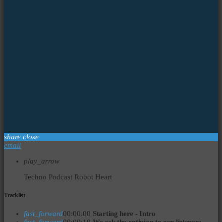
share
close
email
play_arrow
Techno Podcast
Robot Heart
Tracklist
fast_forward
00:00:00
Starting here - Intro
fast_forward
00:00:10
We ask the optinion to our listeners -