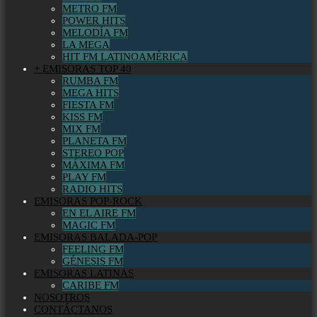
METRO FM
POWER HITS
MELODÍA FM
LA MEGA
HIT FM LATINOAMÉRICA
+ EMISORAS TOP 40
RUMBA FM
MEGA HITS
FIESTA FM
KISS FM
MIX FM
PLANETA FM
STEREO POP
MÁXIMA FM
PLAY FM
RADIO HITS
EMISORAS POP-ROCK
EN EL AIRE FM
MAGIC FM
EMISORAS BALADA-POP
FEELING FM
GÉNESIS FM
EMISORAS LATINAS
CARIBE FM
NOSOTROS
CONTÁCTANOS