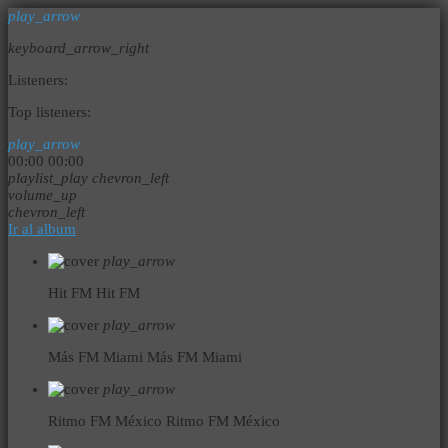
play_arrow
keyboard_arrow_right
Listeners:
Top listeners:
play_arrow
00:00
00:00
playlist_play
chevron_left
volume_up
chevron_left
Ir al album
play_arrow
Hit FM
Hit FM
play_arrow
Más FM Miami
Más FM Miami
play_arrow
Ritmo FM México
Ritmo FM México