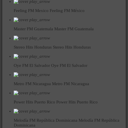
play_arrow
Feeling FM Mexico
Feeling FM México
play_arrow
Master FM Guatemala
Master FM Guatemala
play_arrow
Stereo Hits Honduras
Stereo Hits Honduras
play_arrow
Oye FM El Salvador
Oye FM El Salvador
play_arrow
Metro FM Nicaragua
Metro FM Nicaragua
play_arrow
Power Hits Puerto Rico
Power Hits Puerto Rico
play_arrow
Melodía FM República Dominicana
Melodía FM República
Dominicana