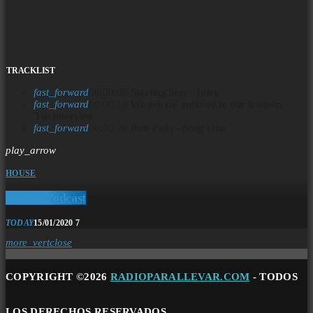
TRACKLIST
fast_forward
00:00:00
Starting here - Intro
fast_forward
00:00:10
We ask the optinion to our listeners -
The interview
fast_forward
00:00:20
Rob Zolly - Song One
play_arrow
HOUSE
Techno Podcast
TODAY
15/01/2020
7
more_vert
close
COPYRIGHT ©2026
RADIOPARALLEVAR.COM
- TODOS
LOS DERECHOS RESERVADOS.