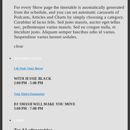
For every Show page the timetable is auomatically generated
from the schedule, and you can set automatic carousels of
Podcasts, Articles and Charts by simply choosing a category.
Curabitur id lacus felis. Sed justo mauris, auctor eget tellus
nec, pellentesque varius mauris. Sed eu congue nulla, et
tincidunt justo. Aliquam semper faucibus odio id varius.
Suspendisse varius laoreet sodales.
close
UPCOMING SHOWS
Life Work Stress Repeat
WITH JESSIE BLACK
2:00 PM - 5:00 PM
Total Market Domination
DJ SMASH WILL MAKE YOU MOVE
5:00 PM - 7:00 PM
CHART