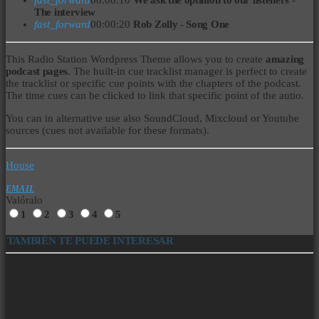
The interview
fast_forward
00:00:20
Rob Zolly - Song One
This Radio Station Wordpress Theme allows you to create
amazing
podcast pages
. The built-in cue tracklist manager is perfect to create
the tracklist or specific cue points with the chapters of the podcast.
The time cues can be clicked to link that specific point of the autio.
You can in alternative use also SoundCloud, Mixcloud or Youtube
sources (cues not available for these formats).
House
EMAIL
Valóralo
1
2
3
4
5
TAMBIÉN TE PUEDE INTERESAR