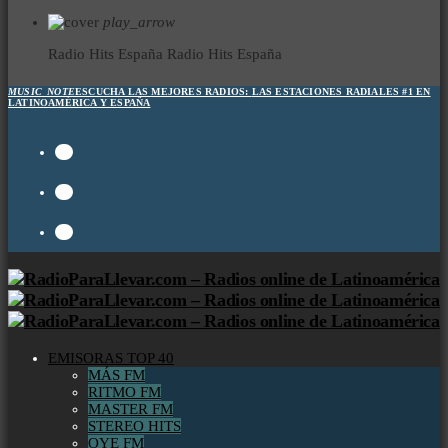
play_arrow
Radio Hits España
Radio Hits España
MUSIC_NOTE
ESCUCHA LAS MEJORES RADIOS:
LAS ESTACIONES RADIALES #1 EN
LATINOAMÉRICA Y ESPAÑA
EMISORAS TOP 40
MÁS FM
RITMO FM
MASTER FM
STEREO HITS
OYE FM