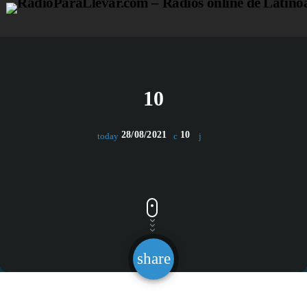
close
open_in_new
POP-UP PLAYER
10
28/08/2021
10
today
play_arrow
HIT FM
play_arrow
MÁS FM MIAMI
play_arrow
RITMO FM MÉXICO
play_arrow
share
email
FEELING FM MEXICO
play_arrow
MASTER FM GUATEMALA