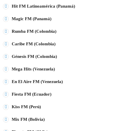
Hit FM Latinoamérica (Panamá)
play_arrow
STEREO POP PARAGUAY
Magic FM (Panamá)
play_arrow
MÁXIMA FM URUGUAY
Rumba FM (Colombia)
play_arrow
Caribe FM (Colombia)
PLAY FM ARGENTINA
Génesis FM (Colombia)
play_arrow
RADIO HITS ESPAÑA
Mega Hits (Venezuela)
En El Aire FM (Venezuela)
EMISORAS TOP 40
Fiesta FM (Ecuador)
MÁS FM
Kiss FM (Perú)
+ EMISORAS TOP 40
RITMO FM
Mix FM (Bolivia)
RUMBA FM
EMISORAS POP-ROCK
MASTER FM
MEGA HITS