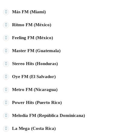
play_arrow
Más FM (Miami)
CARIBE FM COLOMBIA
Ritmo FM (México)
play_arrow
GÉNESIS FM COLOMBIA
Feeling FM (México)
play_arrow
MEGAHITS VENEZUELA
Master FM (Guatemala)
play_arrow
EN EL AIRE FM VENEZUELA
Stereo Hits (Honduras)
Oye FM (El Salvador)
play_arrow
FIESTA FM ECUADOR
Metro FM (Nicaragua)
play_arrow
KISS FM PERÚ
Power Hits (Puerto Rico)
play_arrow
MIX FM BOLIVIA
Melodía FM (República Dominicana)
La Mega (Costa Rica)
play_arrow
PLANETA FM CHILE