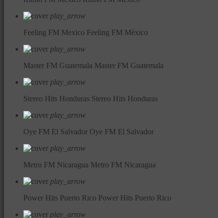
play_arrow
Feeling FM Mexico
Feeling FM México
play_arrow
Master FM Guatemala
Master FM Guatemala
play_arrow
Stereo Hits Honduras
Stereo Hits Honduras
play_arrow
Oye FM El Salvador
Oye FM El Salvador
play_arrow
Metro FM Nicaragua
Metro FM Nicaragua
play_arrow
Power Hits Puerto Rico
Power Hits Puerto Rico
play_arrow