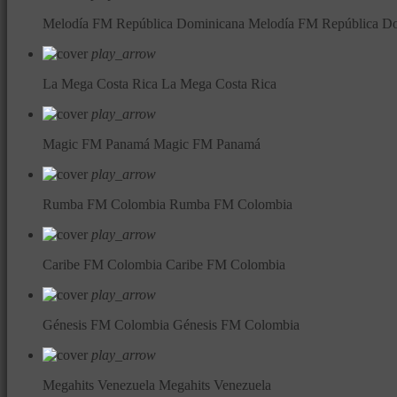
Melodía FM República Dominicana
Melodía FM República D
play_arrow
La Mega Costa Rica
La Mega Costa Rica
play_arrow
Magic FM Panamá
Magic FM Panamá
play_arrow
Rumba FM Colombia
Rumba FM Colombia
play_arrow
Caribe FM Colombia
Caribe FM Colombia
play_arrow
Génesis FM Colombia
Génesis FM Colombia
play_arrow
Megahits Venezuela
Megahits Venezuela