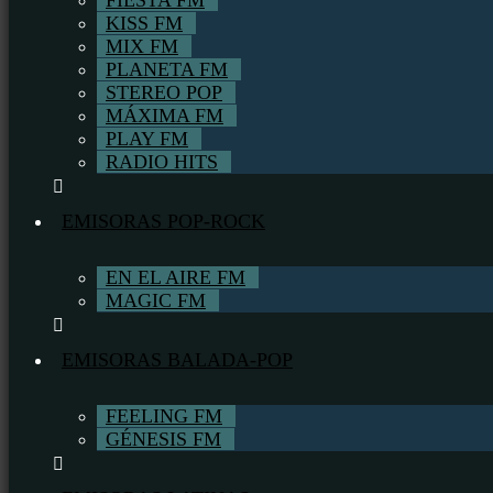
FIESTA FM
KISS FM
MIX FM
PLANETA FM
STEREO POP
MÁXIMA FM
PLAY FM
RADIO HITS
EMISORAS POP-ROCK
EN EL AIRE FM
MAGIC FM
EMISORAS BALADA-POP
FEELING FM
GÉNESIS FM