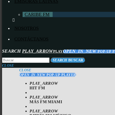
EMISORAS LATINAS
CARIBE FM
NOSOTROS
CONTÁCTANOS
SEARCH
PLAY_ARROW
OPEN_IN_NEW
PLAY
POP-UP 
SEARCH
BUSCAR
CLOSE
CLOSE
OPEN_IN_NEW
POP-UP PLAYER
PLAY_ARROW
HIT FM
PLAY_ARROW
MÁS FM MIAMI
PLAY_ARROW