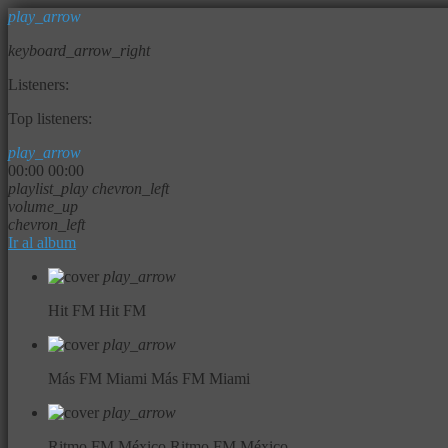
play_arrow
keyboard_arrow_right
Listeners:
Top listeners:
play_arrow
00:00
00:00
playlist_play
chevron_left
volume_up
chevron_left
Ir al album
play_arrow
Hit FM
Hit FM
play_arrow
Más FM Miami
Más FM Miami
play_arrow
Ritmo FM México
Ritmo FM México