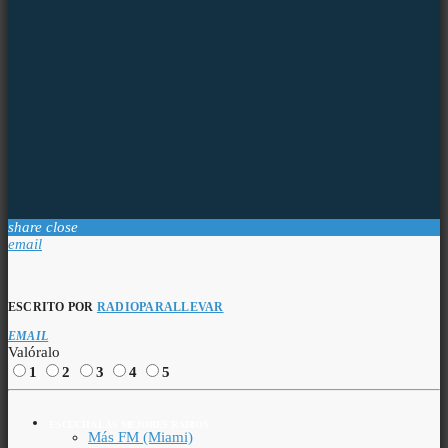
share
close
email
ESCRITO POR
RADIOPARALLEVAR
EMAIL
Valóralo
1
2
3
4
5
ESCUCHA LAS MEJORES RADIOS
Más FM (Miami)