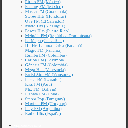
Ritmo FM (México)
Feeling FM (México)
Master FM (Guatemala)
Stereo Hits (Honduras)
Oye FM (El Salvador)
Metro FM (Nicaragua)
Power Hits (Puerto Rico)
Melodía FM (República Dominicana)
La Mega (Costa Rica)
Hit FM Latinoamérica (Panamá)
Magic FM (Panamá)
Rumba FM (Colombia)
Caribe FM (Colombia)
Génesis FM (Colombia)
Mega Hits (Venezuela)
En El Aire FM (Venezuela)
Fiesta FM (Ecuador)
Kiss FM (Perú)
Mix FM (Bolivia)
Planeta FM (Chile)
Stereo Pop (Paraguay)
Máxima FM (Uruguay)
Play FM (Argentina)
Radio Hits (España)
ÚLTIMAS NOTICIAS