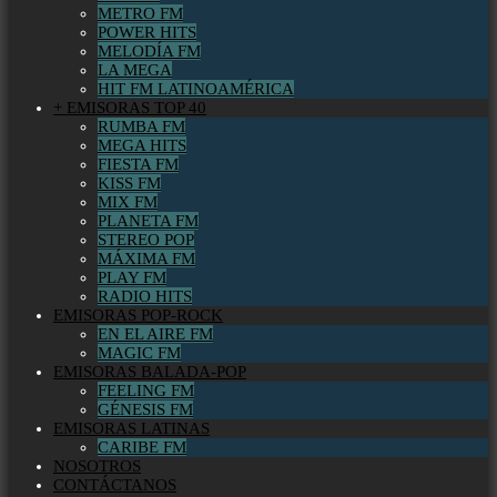
METRO FM
POWER HITS
MELODÍA FM
LA MEGA
HIT FM LATINOAMÉRICA
+ EMISORAS TOP 40
RUMBA FM
MEGA HITS
FIESTA FM
KISS FM
MIX FM
PLANETA FM
STEREO POP
MÁXIMA FM
PLAY FM
RADIO HITS
EMISORAS POP-ROCK
EN EL AIRE FM
MAGIC FM
EMISORAS BALADA-POP
FEELING FM
GÉNESIS FM
EMISORAS LATINAS
CARIBE FM
NOSOTROS
CONTÁCTANOS