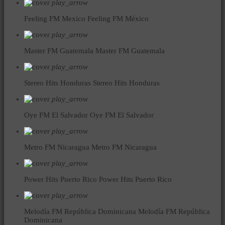
play_arrow
Feeling FM Mexico
Feeling FM México
play_arrow
Master FM Guatemala
Master FM Guatemala
play_arrow
Stereo Hits Honduras
Stereo Hits Honduras
play_arrow
Oye FM El Salvador
Oye FM El Salvador
play_arrow
Metro FM Nicaragua
Metro FM Nicaragua
play_arrow
Power Hits Puerto Rico
Power Hits Puerto Rico
play_arrow
Melodía FM República Dominicana
Melodía FM República
Dominicana