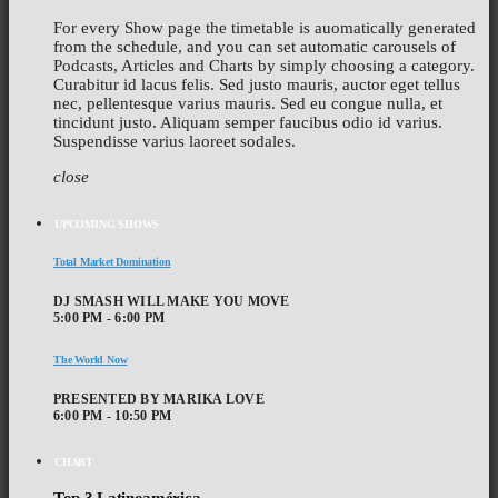
For every Show page the timetable is auomatically generated
from the schedule, and you can set automatic carousels of
Podcasts, Articles and Charts by simply choosing a category.
Curabitur id lacus felis. Sed justo mauris, auctor eget tellus
nec, pellentesque varius mauris. Sed eu congue nulla, et
tincidunt justo. Aliquam semper faucibus odio id varius.
Suspendisse varius laoreet sodales.
close
UPCOMING SHOWS
Total Market Domination
DJ SMASH WILL MAKE YOU MOVE
5:00 PM - 6:00 PM
The World Now
PRESENTED BY MARIKA LOVE
6:00 PM - 10:50 PM
CHART