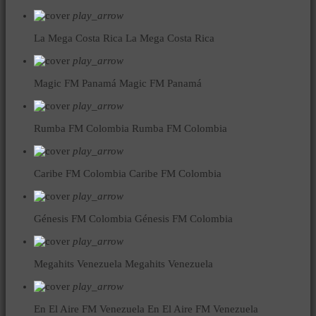
play_arrow
La Mega Costa Rica
La Mega Costa Rica
play_arrow
Magic FM Panamá
Magic FM Panamá
play_arrow
Rumba FM Colombia
Rumba FM Colombia
play_arrow
Caribe FM Colombia
Caribe FM Colombia
play_arrow
Génesis FM Colombia
Génesis FM Colombia
play_arrow
Megahits Venezuela
Megahits Venezuela
play_arrow
En El Aire FM Venezuela
En El Aire FM Venezuela