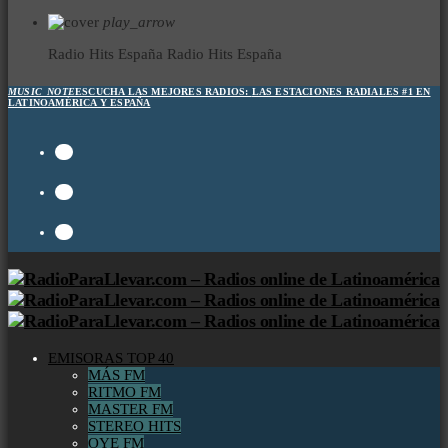
play_arrow
Radio Hits España
Radio Hits España
MUSIC_NOTE
ESCUCHA LAS MEJORES RADIOS:
LAS ESTACIONES RADIALES #1 EN
LATINOAMÉRICA Y ESPAÑA
EMISORAS TOP 40
MÁS FM
RITMO FM
MASTER FM
STEREO HITS
OYE FM