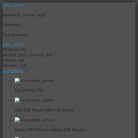
play_arrow
keyboard_arrow_right
Listeners:
Top listeners:
play_arrow
00:00
00:00
playlist_play
chevron_left
volume_up
chevron_left
Ir al album
play_arrow
Hit FM
Hit FM
play_arrow
Más FM Miami
Más FM Miami
play_arrow
Ritmo FM México
Ritmo FM México