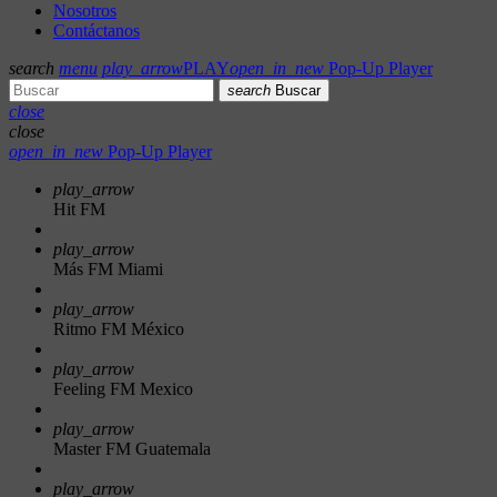
Nosotros
Contáctanos
search
menu
play_arrow
PLAY
open_in_new
Pop-Up Player
search
Buscar
close
close
open_in_new
Pop-Up Player
play_arrow
Hit FM
play_arrow
Más FM Miami
play_arrow
Ritmo FM México
play_arrow
Feeling FM Mexico
play_arrow
Master FM Guatemala
play_arrow