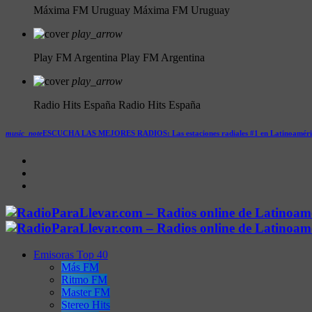
Máxima FM Uruguay
Máxima FM Uruguay
play_arrow
Play FM Argentina
Play FM Argentina
play_arrow
Radio Hits España
Radio Hits España
music_note
ESCUCHA LAS MEJORES RADIOS:
Las estaciones radiales #1 en Latinoamér
Emisoras Top 40
Más FM
Ritmo FM
Master FM
Stereo Hits