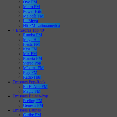
Oye FM
Metro FM
Power Hits
Melodía FM
La Mega
Hit FM Latinoamérica
+ Emisoras Top 40
Rumba FM
Mega Hits
Fiesta FM
Kiss FM
Mix FM
Planeta FM
Stereo Pop
Máxima FM
Play FM
Radio Hits
Emisoras Pop-Rock
En El Aire FM
Magic FM
Emisoras Balada-Pop
Feeling FM
Génesis FM
Emisoras Latinas
Caribe FM