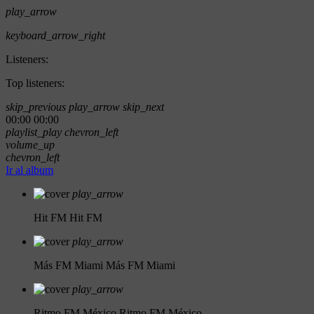
play_arrow
keyboard_arrow_right
Listeners:
Top listeners:
skip_previous
play_arrow
skip_next
00:00
00:00
playlist_play
chevron_left
volume_up
chevron_left
Ir al album
play_arrow
Hit FM
Hit FM
play_arrow
Más FM Miami
Más FM Miami
play_arrow
Ritmo FM México
Ritmo FM México