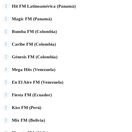
Hit FM Latinoamérica (Panamá)
play_arrow
STEREO POP PARAGUAY
Magic FM (Panamá)
play_arrow
MÁXIMA FM URUGUAY
Rumba FM (Colombia)
play_arrow
Caribe FM (Colombia)
PLAY FM ARGENTINA
Génesis FM (Colombia)
play_arrow
RADIO HITS ESPAÑA
Mega Hits (Venezuela)
En El Aire FM (Venezuela)
EMISORAS TOP 40
Fiesta FM (Ecuador)
MÁS FM
Kiss FM (Perú)
+ EMISORAS TOP 40
RITMO FM
Mix FM (Bolivia)
RUMBA FM
EMISORAS POP-ROCK
MASTER FM
MEGA HITS