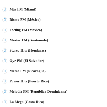
play_arrow
Más FM (Miami)
CARIBE FM COLOMBIA
Ritmo FM (México)
play_arrow
GÉNESIS FM COLOMBIA
Feeling FM (México)
play_arrow
MEGAHITS VENEZUELA
Master FM (Guatemala)
play_arrow
EN EL AIRE FM VENEZUELA
Stereo Hits (Honduras)
Oye FM (El Salvador)
play_arrow
FIESTA FM ECUADOR
Metro FM (Nicaragua)
play_arrow
KISS FM PERÚ
Power Hits (Puerto Rico)
play_arrow
MIX FM BOLIVIA
Melodía FM (República Dominicana)
La Mega (Costa Rica)
play_arrow
PLANETA FM CHILE