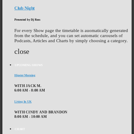
Club Night
Presented by Dj Ross
For every Show page the timetable is auomatically generated
from the schedule, and you can set automatic carousels of
Podcasts, Articles and Charts by simply choosing a category.
close
UPCOMING SHOWS
Hipster Morning
WITH JACK M.
6:00 AM - 8:00 AM
Living In UK
WITH CINDY AND BRANDON
8:00 AM - 10:00 AM
CHART