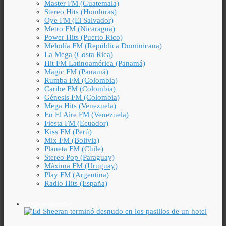
Master FM (Guatemala)
Stereo Hits (Honduras)
Oye FM (El Salvador)
Metro FM (Nicaragua)
Power Hits (Puerto Rico)
Melodía FM (República Dominicana)
La Mega (Costa Rica)
Hit FM Latinoamérica (Panamá)
Magic FM (Panamá)
Rumba FM (Colombia)
Caribe FM (Colombia)
Génesis FM (Colombia)
Mega Hits (Venezuela)
En El Aire FM (Venezuela)
Fiesta FM (Ecuador)
Kiss FM (Perú)
Mix FM (Bolivia)
Planeta FM (Chile)
Stereo Pop (Paraguay)
Máxima FM (Uruguay)
Play FM (Argentina)
Radio Hits (España)
ÚLTIMAS NOTICIAS