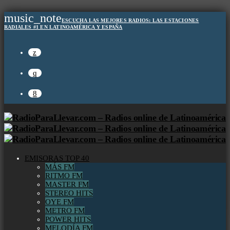
music_note
ESCUCHA LAS MEJORES RADIOS:
LAS ESTACIONES
RADIALES #1 EN LATINOAMÉRICA Y ESPAÑA
EMISORAS TOP 40
MÁS FM
RITMO FM
MASTER FM
STEREO HITS
OYE FM
METRO FM
POWER HITS
MELODÍA FM