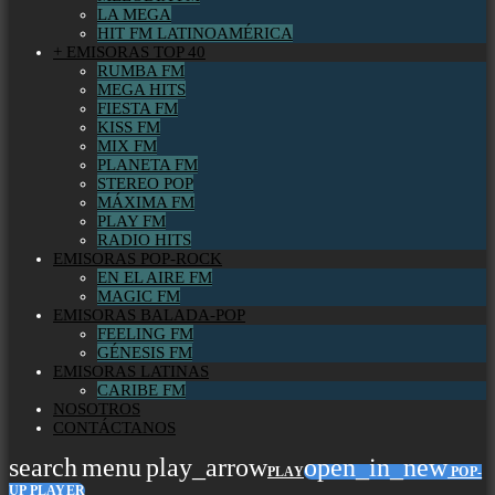
LA MEGA
HIT FM LATINOAMÉRICA
+ EMISORAS TOP 40
RUMBA FM
MEGA HITS
FIESTA FM
KISS FM
MIX FM
PLANETA FM
STEREO POP
MÁXIMA FM
PLAY FM
RADIO HITS
EMISORAS POP-ROCK
EN EL AIRE FM
MAGIC FM
EMISORAS BALADA-POP
FEELING FM
GÉNESIS FM
EMISORAS LATINAS
CARIBE FM
NOSOTROS
CONTÁCTANOS
search
menu
play_arrow
open_in_new
PLAY
POP-
UP PLAYER