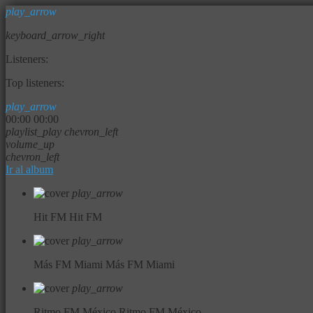
play_arrow
keyboard_arrow_right
Listeners:
Top listeners:
play_arrow
00:00
00:00
playlist_play
chevron_left
volume_up
chevron_left
Ir al album
play_arrow
Hit FM
Hit FM
play_arrow
Más FM Miami
Más FM Miami
play_arrow
Ritmo FM México
Ritmo FM México