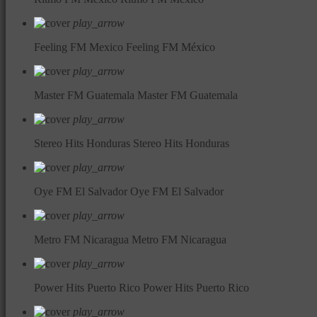
play_arrow
Feeling FM Mexico
Feeling FM México
play_arrow
Master FM Guatemala
Master FM Guatemala
play_arrow
Stereo Hits Honduras
Stereo Hits Honduras
play_arrow
Oye FM El Salvador
Oye FM El Salvador
play_arrow
Metro FM Nicaragua
Metro FM Nicaragua
play_arrow
Power Hits Puerto Rico
Power Hits Puerto Rico
play_arrow