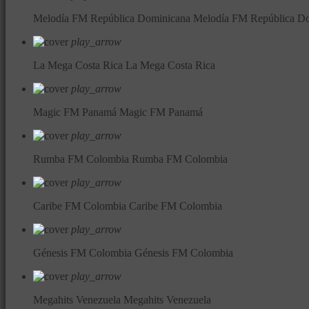
Melodía FM República Dominicana
Melodía FM República D
play_arrow
La Mega Costa Rica
La Mega Costa Rica
play_arrow
Magic FM Panamá
Magic FM Panamá
play_arrow
Rumba FM Colombia
Rumba FM Colombia
play_arrow
Caribe FM Colombia
Caribe FM Colombia
play_arrow
Génesis FM Colombia
Génesis FM Colombia
play_arrow
Megahits Venezuela
Megahits Venezuela