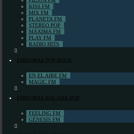
FIESTA FM
KISS FM
MIX FM
PLANETA FM
STEREO POP
MÁXIMA FM
PLAY FM
RADIO HITS
EMISORAS POP-ROCK
EN EL AIRE FM
MAGIC FM
EMISORAS BALADA-POP
FEELING FM
GÉNESIS FM