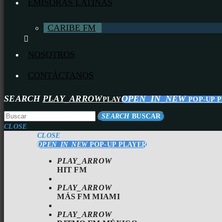
EMISORAS LATINAS
CARIBE FM
NOSOTROS
CONTÁCTANOS
SEARCH
PLAY_ARROW
OPEN_IN_NEW
PLAY
POP-UP 
SEARCH
BUSCAR
CLOSE
CLOSE
OPEN_IN_NEW
POP-UP PLAYER
PLAY_ARROW
HIT FM
PLAY_ARROW
MÁS FM MIAMI
PLAY_ARROW