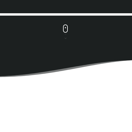
play_arrow
OYE FM EL SALVADOR
play_arrow
METRO FM NICARAGUA
play_arrow
POWER HITS PUERTO RICO
play_arrow
MELODÍA FM REPÚBLICA DOMINICANA
play_arrow
LA MEGA COSTA RICA
play_arrow
MAGIC FM PANAMÁ
play_arrow
RUMBA FM COLOMBIA
play_arrow
CARIBE FM COLOMBIA