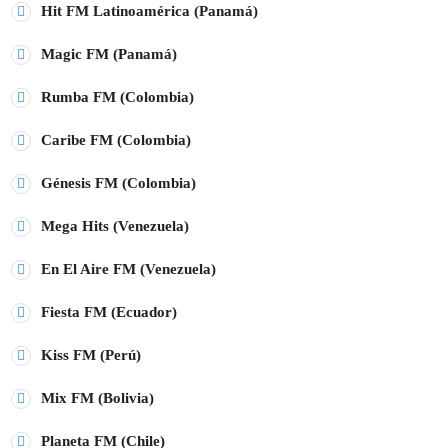
Hit FM Latinoamérica (Panamá)
Magic FM (Panamá)
Rumba FM (Colombia)
Caribe FM (Colombia)
Génesis FM (Colombia)
keyboard_arrow_do
Mega Hits (Venezuela)
keyboard_arrow_do
En El Aire FM (Venezuela)
keyboard_arrow_do
Fiesta FM (Ecuador)
keyboard_arrow_do
Kiss FM (Perú)
keyboard_arrow_do
Mix FM (Bolivia)
Planeta FM (Chile)