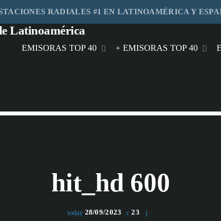
STACIONES RADIALES #1 EN LATINOAMÉRICA Y ESP
EMISORAS TOP 40
+ EMISORAS TOP 40
play_arrow
HIT FM
play_arrow
MÁS FM MIAMI
play_arrow
RITMO FM MÉXICO
play_arrow
FEELING FM MEXICO
hit_hd 600
play_arrow
MASTER FM GUATEMALA
play_arrow
STEREO HITS HONDURAS
28/09/2023
23
today