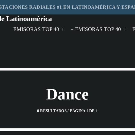
STACIONES RADIALES #1 EN LATINOAMÉRICA Y ESP
EMISORAS TOP 40
+ EMISORAS TOP 40
play_arrow
HIT FM
play_arrow
MÁS FM MIAMI
play_arrow
RITMO FM MÉXICO
Dance
play_arrow
FEELING FM MEXICO
play_arrow
MASTER FM GUATEMALA
8 RESULTADOS / PÁGINA 1 DE 1
play_arrow
STEREO HITS HONDURAS