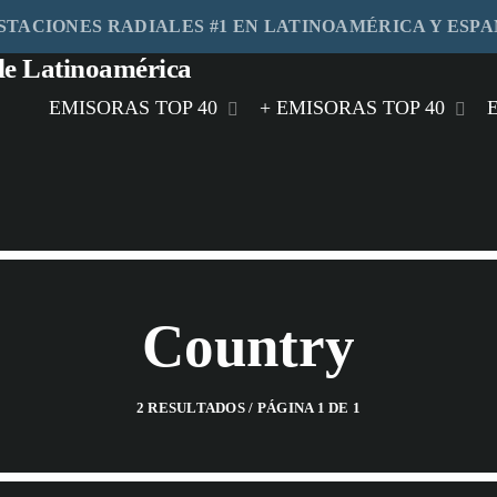
STACIONES RADIALES #1 EN LATINOAMÉRICA Y ESP
EMISORAS TOP 40
+ EMISORAS TOP 40
play_arrow
HIT FM
play_arrow
MÁS FM MIAMI
play_arrow
RITMO FM MÉXICO
Country
play_arrow
FEELING FM MEXICO
play_arrow
MASTER FM GUATEMALA
2 RESULTADOS / PÁGINA 1 DE 1
play_arrow
STEREO HITS HONDURAS