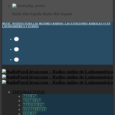
play_arrow
Radio Hits España
Radio Hits España
MUSIC_NOTE
ESCUCHA LAS MEJORES RADIOS:
LAS ESTACIONES RADIALES #1 EN
LATINOAMÉRICA Y ESPAÑA
EMISORAS TOP 40
MÁS FM
RITMO FM
MASTER FM
STEREO HITS
OYE FM