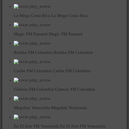
play_arrow
La Mega Costa Rica
La Mega Costa Rica
play_arrow
Magic FM Panamá
Magic FM Panamá
play_arrow
Rumba FM Colombia
Rumba FM Colombia
play_arrow
Caribe FM Colombia
Caribe FM Colombia
play_arrow
Génesis FM Colombia
Génesis FM Colombia
play_arrow
Megahits Venezuela
Megahits Venezuela
play_arrow
En El Aire FM Venezuela
En El Aire FM Venezuela