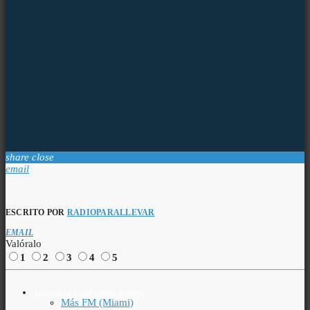
share
close
email
ESCRITO POR
RADIOPARALLEVAR
EMAIL
Valóralo
1
2
3
4
5
ESCUCHA LAS MEJORES RADIOS
Más FM (Miami)