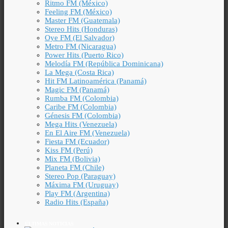
Ritmo FM (México)
Feeling FM (México)
Master FM (Guatemala)
Stereo Hits (Honduras)
Oye FM (El Salvador)
Metro FM (Nicaragua)
Power Hits (Puerto Rico)
Melodía FM (República Dominicana)
La Mega (Costa Rica)
Hit FM Latinoamérica (Panamá)
Magic FM (Panamá)
Rumba FM (Colombia)
Caribe FM (Colombia)
Génesis FM (Colombia)
Mega Hits (Venezuela)
En El Aire FM (Venezuela)
Fiesta FM (Ecuador)
Kiss FM (Perú)
Mix FM (Bolivia)
Planeta FM (Chile)
Stereo Pop (Paraguay)
Máxima FM (Uruguay)
Play FM (Argentina)
Radio Hits (España)
ÚLTIMAS NOTICIAS