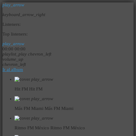
play_arrow
keyboard_arrow_right
Listeners:
Top listeners:
play_arrow
00:00
00:00
playlist_play
chevron_left
volume_up
chevron_left
Ir al album
play_arrow
Hit FM
Hit FM
play_arrow
Más FM Miami
Más FM Miami
play_arrow
Ritmo FM México
Ritmo FM México