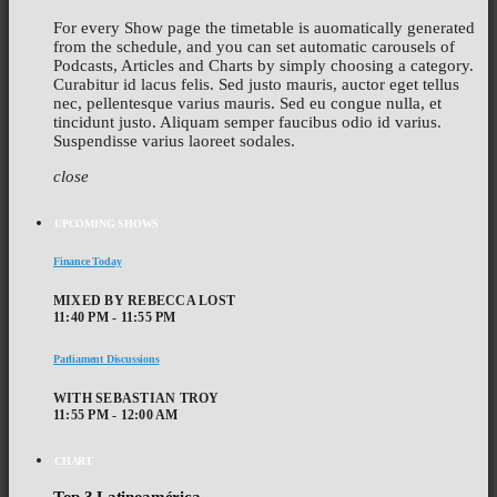
For every Show page the timetable is auomatically generated
from the schedule, and you can set automatic carousels of
Podcasts, Articles and Charts by simply choosing a category.
Curabitur id lacus felis. Sed justo mauris, auctor eget tellus
nec, pellentesque varius mauris. Sed eu congue nulla, et
tincidunt justo. Aliquam semper faucibus odio id varius.
Suspendisse varius laoreet sodales.
close
UPCOMING SHOWS
Finance Today
MIXED BY REBECCA LOST
11:40 PM - 11:55 PM
Parliament Discussions
WITH SEBASTIAN TROY
11:55 PM - 12:00 AM
CHART