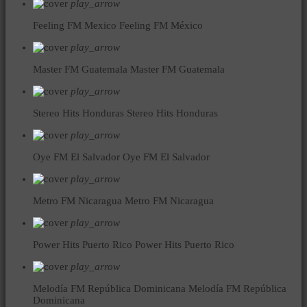
play_arrow
Feeling FM Mexico
Feeling FM México
play_arrow
Master FM Guatemala
Master FM Guatemala
play_arrow
Stereo Hits Honduras
Stereo Hits Honduras
play_arrow
Oye FM El Salvador
Oye FM El Salvador
play_arrow
Metro FM Nicaragua
Metro FM Nicaragua
play_arrow
Power Hits Puerto Rico
Power Hits Puerto Rico
play_arrow
Melodía FM República Dominicana
Melodía FM República
Dominicana