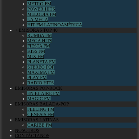
METRO FM
POWER HITS
MELODÍA FM
LA MEGA
HIT FM LATINOAMÉRICA
+ EMISORAS TOP 40
RUMBA FM
MEGA HITS
FIESTA FM
KISS FM
MIX FM
PLANETA FM
STEREO POP
MÁXIMA FM
PLAY FM
RADIO HITS
EMISORAS POP-ROCK
EN EL AIRE FM
MAGIC FM
EMISORAS BALADA-POP
FEELING FM
GÉNESIS FM
EMISORAS LATINAS
CARIBE FM
NOSOTROS
CONTÁCTANOS