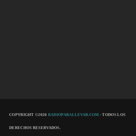
POLITICS
Parliament Discussions
Parliament Discussions
COPYRIGHT ©2026
RADIOPARALLEVAR.COM
- TODOS LOS
DERECHOS RESERVADOS.