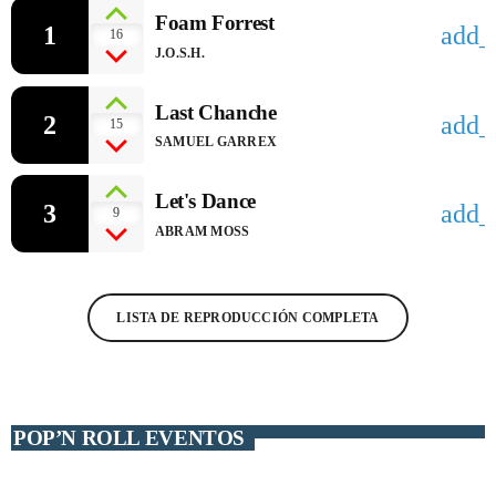
Foam Forrest
1
add_
16
J.O.S.H.
Last Chanche
2
add_
15
CHART
SAMUEL GARREX
Top 3 Latinoamérica
Let's Dance
3
add_
9
WHERE SHE GOES
1
ABRAM MOSS
BAD BUNNY
VAMPIRE
2
LISTA DE REPRODUCCIÓN COMPLETA
OLIVIA RODRIGO
DANCE THE NIGHT
3
DUA LIPA
POP’N ROLL EVENTOS