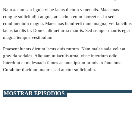
Nam accumsan ligula vitae lacus dictum venenatis. Maecenas
play_arrow
CARIBE FM COLOMBIA
congue sollicitudin augue, ac lacinia enim laoreet et. In sed
condimentum magna. Maecenas hendrerit nunc magna, vel faucibus
play_arrow
GÉNESIS FM COLOMBIA
lacus iaculis in. Donec aliquet urna mauris. Sed semper mauris eget
magna tempus vestibulum.
play_arrow
MEGAHITS VENEZUELA
Praesent luctus dictum lacus quis rutrum. Nam malesuada velit at
gravida sodales. Aliquam ut iaculis urna, vitae interdum odio.
play_arrow
Interdum et malesuada fames ac ante ipsum primis in faucibus.
EN EL AIRE FM VENEZUELA
Curabitur tincidunt mauris sed auctor sollicitudin.
play_arrow
FIESTA FM ECUADOR
MOSTRAR EPISODIOS
play_arrow
KISS FM PERÚ
play_arrow
MIX FM BOLIVIA
play_arrow
TRACKLIST
play_arrow
PLANETA FM CHILE