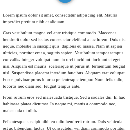
play_arrow
STEREO HITS HONDURAS
Lorem ipsum dolor sit amet, consectetur adipiscing elit. Mauris
imperdiet pretium nibh at aliquam.
play_arrow
OYE FM EL SALVADOR
Cras vestibulum magna vel ante tristique commodo. Maecenas
hendrerit dolor sed lectus consectetur eleifend at ac lorem. Duis nisl
play_arrow
METRO FM NICARAGUA
neque, molestie in suscipit quis, dapibus eu massa. Nam ut sapien
ultricies, porttitor erat a, sagittis sapien. Vestibulum tempor tempus
play_arrow
convallis. Integer volutpat nunc in orci tincidunt tincidunt et eget
POWER HITS PUERTO RICO
nisi. Aliquam est mauris, scelerisque ut purus ut, fermentum feugiat
nisl. Suspendisse placerat interdum faucibus. Aliquam erat volutpat.
play_arrow
MELODÍA FM REPÚBLICA DOMINICANA
Fusce pulvinar purus id urna pellentesque tempor. Nunc felis odio,
lobortis nec diam sed, feugiat tempus ante.
play_arrow
LA MEGA COSTA RICA
Proin rutrum eros sed malesuada tristique. Sed a sodales dui. In hac
habitasse platea dictumst. In neque mi, mattis a commodo nec,
play_arrow
MAGIC FM PANAMÁ
malesuada ut nibh.
Pellentesque suscipit nibh eu odio hendrerit rutrum. Duis vehicula
play_arrow
RUMBA FM COLOMBIA
est ac bibendum luctus. Ut consectetur vel diam commodo porttitor.