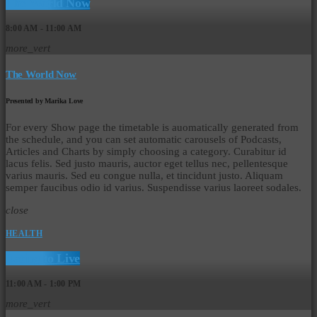
The World Now
8:00 AM - 11:00 AM
more_vert
The World Now
Presented by Marika Love
For every Show page the timetable is auomatically generated from
the schedule, and you can set automatic carousels of Podcasts,
Articles and Charts by simply choosing a category. Curabitur id
lacus felis. Sed justo mauris, auctor eget tellus nec, pellentesque
varius mauris. Sed eu congue nulla, et tincidunt justo. Aliquam
semper faucibus odio id varius. Suspendisse varius laoreet sodales.
close
HEALTH
Eating to Live
11:00 AM - 1:00 PM
more_vert