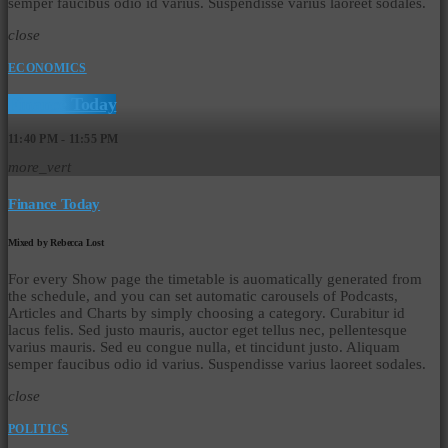
semper faucibus odio id varius. Suspendisse varius laoreet sodales.
close
ECONOMICS
Finance Today
11:40 PM - 11:55 PM
more_vert
Finance Today
Mixed by Rebecca Lost
For every Show page the timetable is auomatically generated from
the schedule, and you can set automatic carousels of Podcasts,
Articles and Charts by simply choosing a category. Curabitur id
lacus felis. Sed justo mauris, auctor eget tellus nec, pellentesque
varius mauris. Sed eu congue nulla, et tincidunt justo. Aliquam
semper faucibus odio id varius. Suspendisse varius laoreet sodales.
close
POLITICS