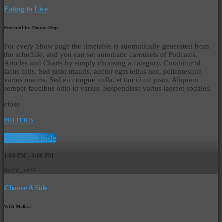
Eating to Live
Presented by Monica Deep
For every Show page the timetable is auomatically generated from
the schedule, and you can set automatic carousels of Podcasts,
Articles and Charts by simply choosing a category. Curabitur id
lacus felis. Sed justo mauris, auctor eget tellus nec, pellentesque
varius mauris. Sed eu congue nulla, et tincidunt justo. Aliquam
semper faucibus odio id varius. Suspendisse varius laoreet sodales.
close
POLITICS
Choose A Side
1:00 PM - 3:00 PM
more_vert
Choose A Side
With Malika