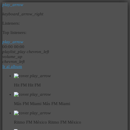
play_arrow
keyboard_arrow_right
Listeners:
Top listeners:
play_arrow
00:00
00:00
playlist_play
chevron_left
volume_up
chevron_left
Ir al album
play_arrow
Hit FM
Hit FM
play_arrow
Más FM Miami
Más FM Miami
play_arrow
Ritmo FM México
Ritmo FM México