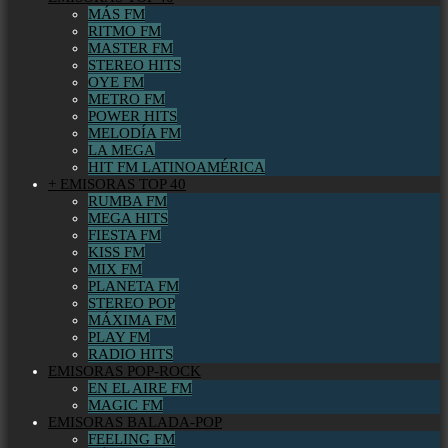
MÁS FM
RITMO FM
MASTER FM
STEREO HITS
OYE FM
METRO FM
POWER HITS
MELODÍA FM
LA MEGA
HIT FM LATINOAMÉRICA
+ EMISORAS TOP 40
RUMBA FM
MEGA HITS
FIESTA FM
KISS FM
MIX FM
PLANETA FM
STEREO POP
MÁXIMA FM
PLAY FM
RADIO HITS
EMISORAS POP-ROCK
EN EL AIRE FM
MAGIC FM
EMISORAS BALADA-POP
FEELING FM