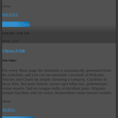
close
POLITICS
Choose A Side
6:00 AM - 8:00 AM
more_vert
Choose A Side
With Malika
For every Show page the timetable is auomatically generated from
the schedule, and you can set automatic carousels of Podcasts,
Articles and Charts by simply choosing a category. Curabitur id
lacus felis. Sed justo mauris, auctor eget tellus nec, pellentesque
varius mauris. Sed eu congue nulla, et tincidunt justo. Aliquam
semper faucibus odio id varius. Suspendisse varius laoreet sodales.
close
TRAVEL