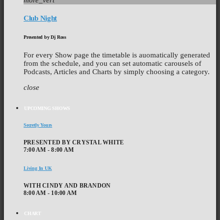
more_vert
Club Night
Presented by Dj Ross
For every Show page the timetable is auomatically generated
from the schedule, and you can set automatic carousels of
Podcasts, Articles and Charts by simply choosing a category.
close
UPCOMING SHOWS
Secretly Yours
PRESENTED BY CRYSTAL WHITE
7:00 AM - 8:00 AM
Living In UK
WITH CINDY AND BRANDON
8:00 AM - 10:00 AM
CHART