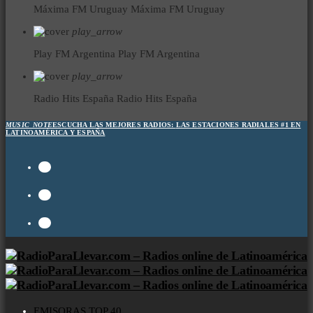
Máxima FM Uruguay
Máxima FM Uruguay
play_arrow
Play FM Argentina
Play FM Argentina
play_arrow
Radio Hits España
Radio Hits España
MUSIC_NOTE
ESCUCHA LAS MEJORES RADIOS:
LAS ESTACIONES RADIALES #1 EN
LATINOAMÉRICA Y ESPAÑA
EMISORAS TOP 40