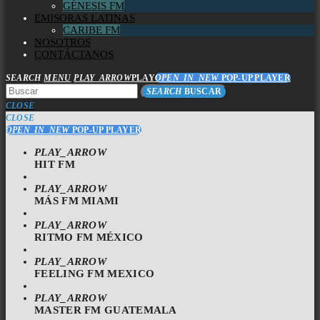
GÉNESIS FM
EMISORAS LATINAS
CARIBE FM
NOSOTROS
CONTÁCTANOS
SEARCH
MENU
PLAY_ARROW
PLAY
OPEN_IN_NEW
POP-UP PLAYER
SEARCH
BUSCAR
CLOSE
CLOSE
OPEN_IN_NEW
POP-UP PLAYER
PLAY_ARROW
HIT FM
PLAY_ARROW
MÁS FM MIAMI
PLAY_ARROW
RITMO FM MÉXICO
PLAY_ARROW
FEELING FM MEXICO
PLAY_ARROW
MASTER FM GUATEMALA