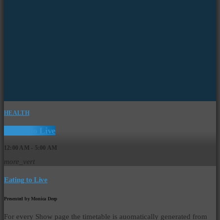
HEALTH
Eating to Live
12:00 AM - 5:00 AM
more_vert
Eating to Live
Presented by Monica Deep
For every Show page the timetable is auomatically generated from