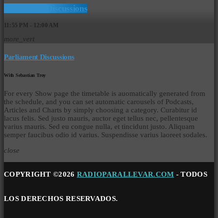
Parliament Discussions
11:55 PM - 12:00 AM
more_vert
Parliament Discussions
With Sebastian Troy
For every Show page the timetable is auomatically generated from
the schedule, and you can set automatic carousels of Podcasts,
Articles and Charts by simply choosing a category. Curabitur id
lacus felis. Sed justo mauris, auctor eget tellus nec, pellentesque
varius mauris. Sed eu congue nulla, et tincidunt justo. Aliquam
semper faucibus odio id varius. Suspendisse varius laoreet sodales.
close
COPYRIGHT ©2026
RADIOPARALLEVAR.COM
- TODOS
LOS DERECHOS RESERVADOS.