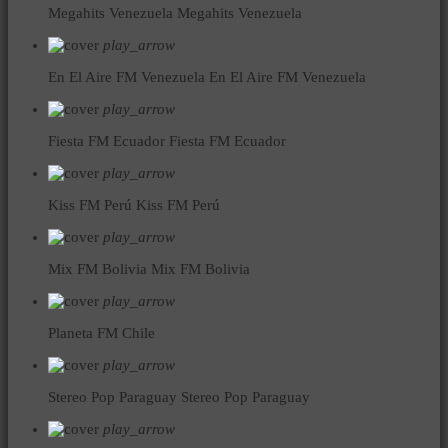
Megahits Venezuela
Megahits Venezuela
play_arrow
En El Aire FM Venezuela
En El Aire FM Venezuela
play_arrow
Fiesta FM Ecuador
Fiesta FM Ecuador
play_arrow
Kiss FM Perú
Kiss FM Perú
play_arrow
Mix FM Bolivia
Mix FM Bolivia
play_arrow
Planeta FM Chile
play_arrow
Stereo Pop Paraguay
Stereo Pop Paraguay
play_arrow