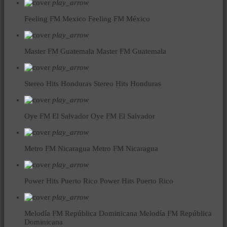
play_arrow
Feeling FM Mexico
Feeling FM México
play_arrow
Master FM Guatemala
Master FM Guatemala
play_arrow
Stereo Hits Honduras
Stereo Hits Honduras
play_arrow
Oye FM El Salvador
Oye FM El Salvador
play_arrow
Metro FM Nicaragua
Metro FM Nicaragua
play_arrow
Power Hits Puerto Rico
Power Hits Puerto Rico
play_arrow
Melodía FM República Dominicana
Melodía FM República
Dominicana