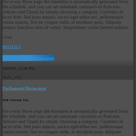
For every Show page the timetable is auomatically generated from
the schedule, and you can set automatic carousels of Podcasts,
Articles and Charts by simply choosing a category. Curabitur id
lacus felis. Sed justo mauris, auctor eget tellus nec, pellentesque
varius mauris. Sed eu congue nulla, et tincidunt justo. Aliquam
semper faucibus odio id varius. Suspendisse varius laoreet sodales.
close
POLITICS
Parliament Discussions
3:00 PM - 11:40 PM
more_vert
Parliament Discussions
With Sebastian Troy
For every Show page the timetable is auomatically generated from
the schedule, and you can set automatic carousels of Podcasts,
Articles and Charts by simply choosing a category. Curabitur id
lacus felis. Sed justo mauris, auctor eget tellus nec, pellentesque
varius mauris. Sed eu congue nulla, et tincidunt justo. Aliquam