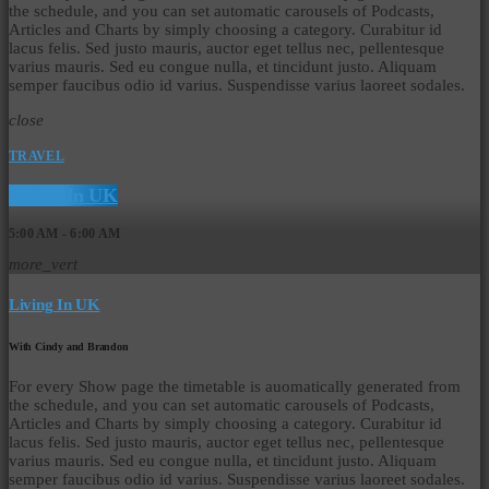
the schedule, and you can set automatic carousels of Podcasts,
Articles and Charts by simply choosing a category. Curabitur id
lacus felis. Sed justo mauris, auctor eget tellus nec, pellentesque
varius mauris. Sed eu congue nulla, et tincidunt justo. Aliquam
semper faucibus odio id varius. Suspendisse varius laoreet sodales.
close
TRAVEL
Living In UK
5:00 AM - 6:00 AM
more_vert
Living In UK
With Cindy and Brandon
For every Show page the timetable is auomatically generated from
the schedule, and you can set automatic carousels of Podcasts,
Articles and Charts by simply choosing a category. Curabitur id
lacus felis. Sed justo mauris, auctor eget tellus nec, pellentesque
varius mauris. Sed eu congue nulla, et tincidunt justo. Aliquam
semper faucibus odio id varius. Suspendisse varius laoreet sodales.