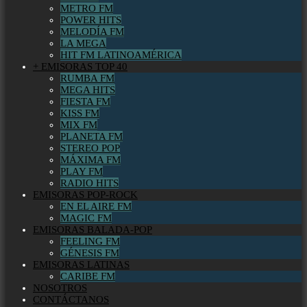
METRO FM
POWER HITS
MELODÍA FM
LA MEGA
HIT FM LATINOAMÉRICA
+ EMISORAS TOP 40
RUMBA FM
MEGA HITS
FIESTA FM
KISS FM
MIX FM
PLANETA FM
STEREO POP
MÁXIMA FM
PLAY FM
RADIO HITS
EMISORAS POP-ROCK
EN EL AIRE FM
MAGIC FM
EMISORAS BALADA-POP
FEELING FM
GÉNESIS FM
EMISORAS LATINAS
CARIBE FM
NOSOTROS
CONTÁCTANOS