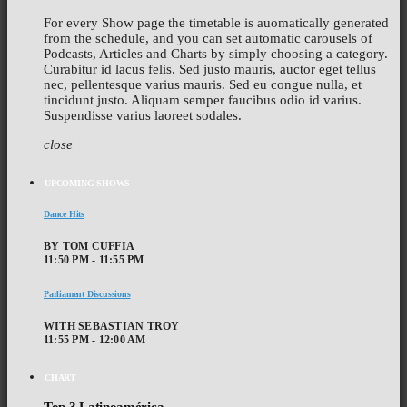
For every Show page the timetable is auomatically generated
from the schedule, and you can set automatic carousels of
Podcasts, Articles and Charts by simply choosing a category.
Curabitur id lacus felis. Sed justo mauris, auctor eget tellus
nec, pellentesque varius mauris. Sed eu congue nulla, et
tincidunt justo. Aliquam semper faucibus odio id varius.
Suspendisse varius laoreet sodales.
close
UPCOMING SHOWS
Dance Hits
BY TOM CUFFIA
11:50 PM - 11:55 PM
Parliament Discussions
WITH SEBASTIAN TROY
11:55 PM - 12:00 AM
CHART