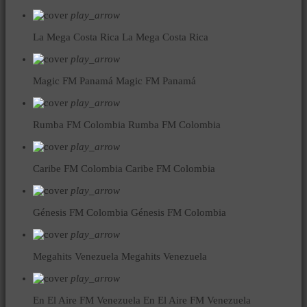
play_arrow
La Mega Costa Rica
La Mega Costa Rica
play_arrow
Magic FM Panamá
Magic FM Panamá
play_arrow
Rumba FM Colombia
Rumba FM Colombia
play_arrow
Caribe FM Colombia
Caribe FM Colombia
play_arrow
Génesis FM Colombia
Génesis FM Colombia
play_arrow
Megahits Venezuela
Megahits Venezuela
play_arrow
En El Aire FM Venezuela
En El Aire FM Venezuela