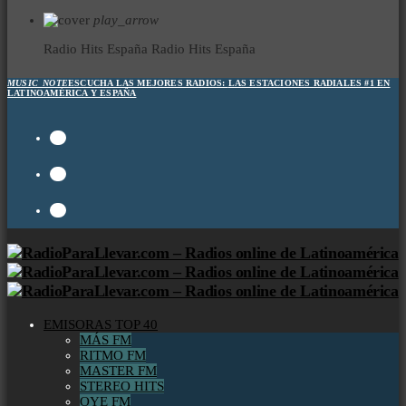
play_arrow
Radio Hits España
Radio Hits España
MUSIC_NOTE
ESCUCHA LAS MEJORES RADIOS:
LAS ESTACIONES RADIALES #1 EN
LATINOAMÉRICA Y ESPAÑA
EMISORAS TOP 40
MÁS FM
RITMO FM
MASTER FM
STEREO HITS
OYE FM