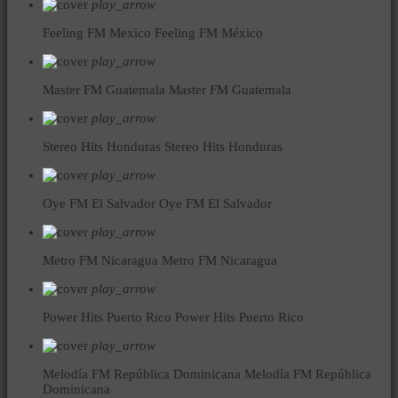
play_arrow
Feeling FM Mexico
Feeling FM México
play_arrow
Master FM Guatemala
Master FM Guatemala
play_arrow
Stereo Hits Honduras
Stereo Hits Honduras
play_arrow
Oye FM El Salvador
Oye FM El Salvador
play_arrow
Metro FM Nicaragua
Metro FM Nicaragua
play_arrow
Power Hits Puerto Rico
Power Hits Puerto Rico
play_arrow
Melodía FM República Dominicana
Melodía FM República
Dominicana