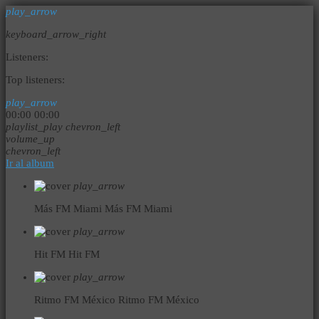
play_arrow
keyboard_arrow_right
Listeners:
Top listeners:
play_arrow
00:00
00:00
playlist_play
chevron_left
volume_up
chevron_left
Ir al album
play_arrow
Más FM Miami
Más FM Miami
play_arrow
Hit FM
Hit FM
play_arrow
Ritmo FM México
Ritmo FM México