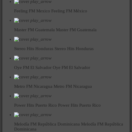
play_arrow
Feeling FM Mexico
Feeling FM México
play_arrow
Master FM Guatemala
Master FM Guatemala
play_arrow
Stereo Hits Honduras
Stereo Hits Honduras
play_arrow
Oye FM El Salvador
Oye FM El Salvador
play_arrow
Metro FM Nicaragua
Metro FM Nicaragua
play_arrow
Power Hits Puerto Rico
Power Hits Puerto Rico
play_arrow
Melodía FM República Dominicana
Melodía FM República
Dominicana