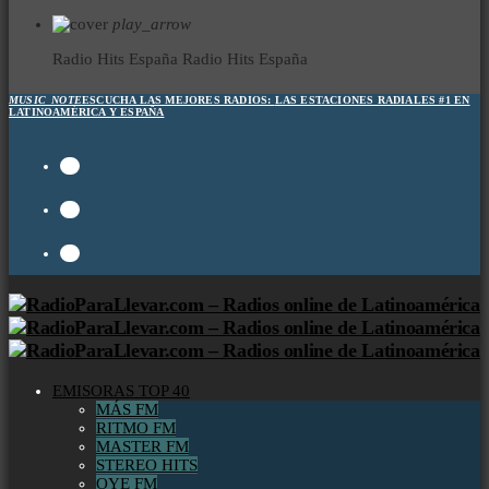
play_arrow
Radio Hits España
Radio Hits España
MUSIC_NOTE
ESCUCHA LAS MEJORES RADIOS:
LAS ESTACIONES RADIALES #1 EN
LATINOAMÉRICA Y ESPAÑA
EMISORAS TOP 40
MÁS FM
RITMO FM
MASTER FM
STEREO HITS
OYE FM