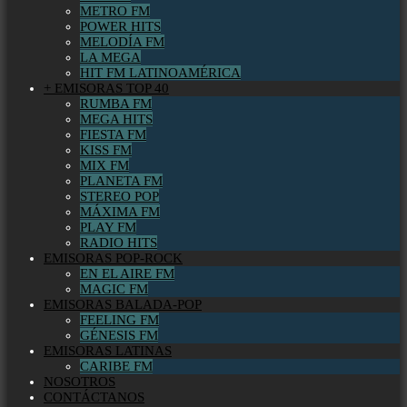
METRO FM
POWER HITS
MELODÍA FM
LA MEGA
HIT FM LATINOAMÉRICA
+ EMISORAS TOP 40
RUMBA FM
MEGA HITS
FIESTA FM
KISS FM
MIX FM
PLANETA FM
STEREO POP
MÁXIMA FM
PLAY FM
RADIO HITS
EMISORAS POP-ROCK
EN EL AIRE FM
MAGIC FM
EMISORAS BALADA-POP
FEELING FM
GÉNESIS FM
EMISORAS LATINAS
CARIBE FM
NOSOTROS
CONTÁCTANOS