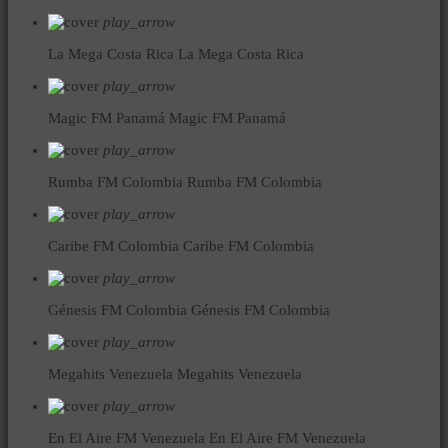
play_arrow
La Mega Costa Rica
La Mega Costa Rica
play_arrow
Magic FM Panamá
Magic FM Panamá
play_arrow
Rumba FM Colombia
Rumba FM Colombia
play_arrow
Caribe FM Colombia
Caribe FM Colombia
play_arrow
Génesis FM Colombia
Génesis FM Colombia
play_arrow
Megahits Venezuela
Megahits Venezuela
play_arrow
En El Aire FM Venezuela
En El Aire FM Venezuela