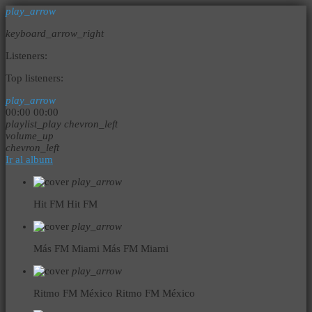
play_arrow
keyboard_arrow_right
Listeners:
Top listeners:
play_arrow
00:00
00:00
playlist_play
chevron_left
volume_up
chevron_left
Ir al album
play_arrow
Hit FM
Hit FM
play_arrow
Más FM Miami
Más FM Miami
play_arrow
Ritmo FM México
Ritmo FM México