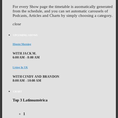
For every Show page the timetable is auomatically generated
from the schedule, and you can set automatic carousels of
Podcasts, Articles and Charts by simply choosing a category.
close
UPCOMING SHOWS
Hipster Morning
WITH JACK M.
6:00 AM - 8:00 AM
Living In UK
WITH CINDY AND BRANDON
8:00 AM - 10:00 AM
CHART
Top 3 Latinoamérica
1