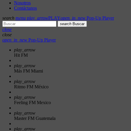
Nosotros
Contáctanos
search
menu
play_arrow
PLAY
open_in_new
Pop-Up Player
search
Buscar
close
close
open_in_new
Pop-Up Player
play_arrow
Hit FM
play_arrow
Más FM Miami
play_arrow
Ritmo FM México
play_arrow
Feeling FM Mexico
play_arrow
Master FM Guatemala
play_arrow