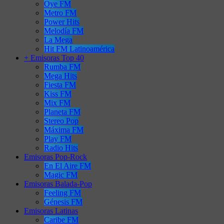
Oye FM
Metro FM
Power Hits
Melodía FM
La Mega
Hit FM Latinoamérica
+ Emisoras Top 40
Rumba FM
Mega Hits
Fiesta FM
Kiss FM
Mix FM
Planeta FM
Stereo Pop
Máxima FM
Play FM
Radio Hits
Emisoras Pop-Rock
En El Aire FM
Magic FM
Emisoras Balada-Pop
Feeling FM
Génesis FM
Emisoras Latinas
Caribe FM