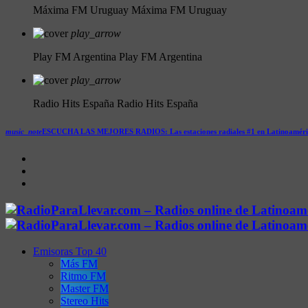
Máxima FM Uruguay
Máxima FM Uruguay
play_arrow
Play FM Argentina
Play FM Argentina
play_arrow
Radio Hits España
Radio Hits España
music_note
ESCUCHA LAS MEJORES RADIOS:
Las estaciones radiales #1 en Latinoamér
Emisoras Top 40
Más FM
Ritmo FM
Master FM
Stereo Hits