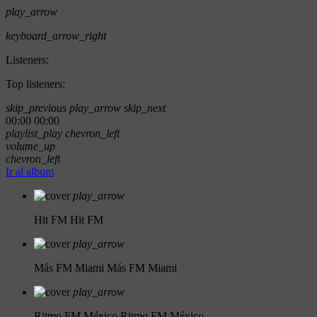
play_arrow
keyboard_arrow_right
Listeners:
Top listeners:
skip_previous
play_arrow
skip_next
00:00
00:00
playlist_play
chevron_left
volume_up
chevron_left
Ir al album
play_arrow
Hit FM
Hit FM
play_arrow
Más FM Miami
Más FM Miami
play_arrow
Ritmo FM México
Ritmo FM México