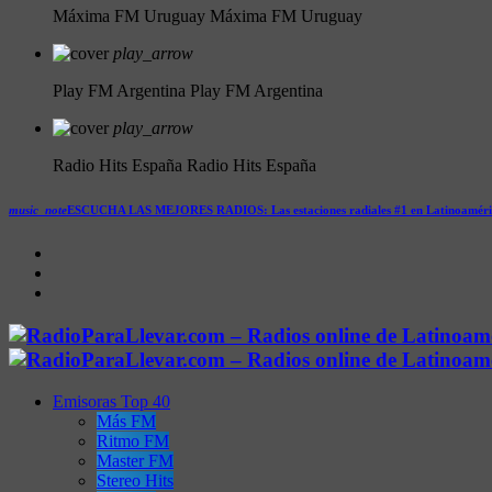
Máxima FM Uruguay
Máxima FM Uruguay
play_arrow
Play FM Argentina
Play FM Argentina
play_arrow
Radio Hits España
Radio Hits España
music_note
ESCUCHA LAS MEJORES RADIOS:
Las estaciones radiales #1 en Latinoamér
Emisoras Top 40
Más FM
Ritmo FM
Master FM
Stereo Hits