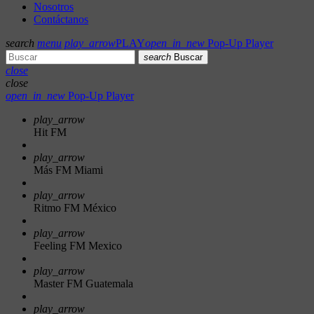
Nosotros
Contáctanos
search
menu
play_arrow
PLAY
open_in_new
Pop-Up Player
search
Buscar
close
close
open_in_new
Pop-Up Player
play_arrow
Hit FM
play_arrow
Más FM Miami
play_arrow
Ritmo FM México
play_arrow
Feeling FM Mexico
play_arrow
Master FM Guatemala
play_arrow