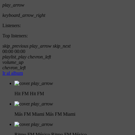
play_arrow
keyboard_arrow_right
Listeners:
Top listeners:
skip_previous
play_arrow
skip_next
00:00
00:00
playlist_play
chevron_left
volume_up
chevron_left
Ir al album
play_arrow
Hit FM
Hit FM
play_arrow
Más FM Miami
Más FM Miami
play_arrow
Ritmo FM México
Ritmo FM México