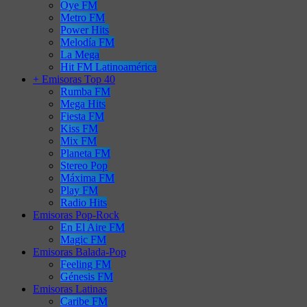
Oye FM
Metro FM
Power Hits
Melodía FM
La Mega
Hit FM Latinoamérica
+ Emisoras Top 40
Rumba FM
Mega Hits
Fiesta FM
Kiss FM
Mix FM
Planeta FM
Stereo Pop
Máxima FM
Play FM
Radio Hits
Emisoras Pop-Rock
En El Aire FM
Magic FM
Emisoras Balada-Pop
Feeling FM
Génesis FM
Emisoras Latinas
Caribe FM