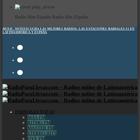
play_arrow
Radio Hits España
Radio Hits España
MUSIC_NOTE
ESCUCHA LAS MEJORES RADIOS:
LAS ESTACIONES RADIALES #1 EN
LATINOAMÉRICA Y ESPAÑA
EMISORAS TOP 40
MÁS FM
RITMO FM
MASTER FM
STEREO HITS
OYE FM