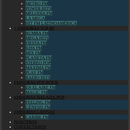
METRO FM
POWER HITS
MELODÍA FM
LA MEGA
HIT FM LATINOAMÉRICA
+ EMISORAS TOP 40
RUMBA FM
MEGA HITS
FIESTA FM
KISS FM
MIX FM
PLANETA FM
STEREO POP
MÁXIMA FM
PLAY FM
RADIO HITS
EMISORAS POP-ROCK
EN EL AIRE FM
MAGIC FM
EMISORAS BALADA-POP
FEELING FM
GÉNESIS FM
EMISORAS LATINAS
CARIBE FM
NOSOTROS
CONTÁCTANOS