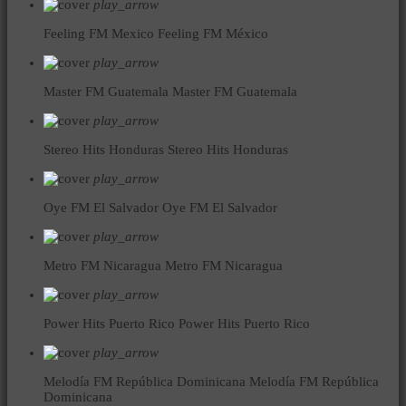
play_arrow
Feeling FM Mexico
Feeling FM México
play_arrow
Master FM Guatemala
Master FM Guatemala
play_arrow
Stereo Hits Honduras
Stereo Hits Honduras
play_arrow
Oye FM El Salvador
Oye FM El Salvador
play_arrow
Metro FM Nicaragua
Metro FM Nicaragua
play_arrow
Power Hits Puerto Rico
Power Hits Puerto Rico
play_arrow
Melodía FM República Dominicana
Melodía FM República
Dominicana