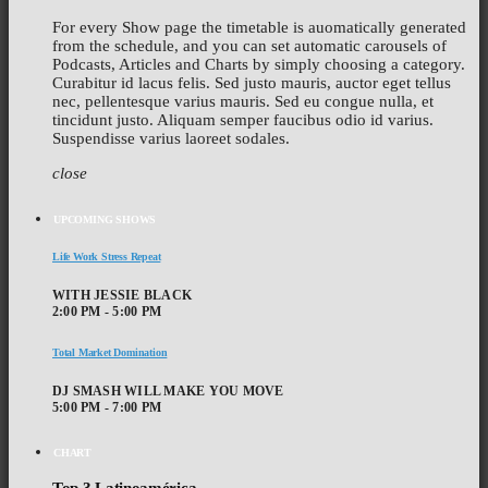
For every Show page the timetable is auomatically generated
from the schedule, and you can set automatic carousels of
Podcasts, Articles and Charts by simply choosing a category.
Curabitur id lacus felis. Sed justo mauris, auctor eget tellus
nec, pellentesque varius mauris. Sed eu congue nulla, et
tincidunt justo. Aliquam semper faucibus odio id varius.
Suspendisse varius laoreet sodales.
close
UPCOMING SHOWS
Life Work Stress Repeat
WITH JESSIE BLACK
2:00 PM - 5:00 PM
Total Market Domination
DJ SMASH WILL MAKE YOU MOVE
5:00 PM - 7:00 PM
CHART