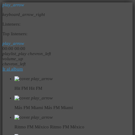
play_arrow
keyboard_arrow_right
Listeners:
Top listeners:
play_arrow
00:00
00:00
playlist_play
chevron_left
volume_up
chevron_left
Ir al album
play_arrow
Hit FM
Hit FM
play_arrow
Más FM Miami
Más FM Miami
play_arrow
Ritmo FM México
Ritmo FM México