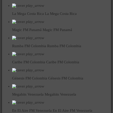
play_arrow
La Mega Costa Rica
La Mega Costa Rica
play_arrow
Magic FM Panamá
Magic FM Panamá
play_arrow
Rumba FM Colombia
Rumba FM Colombia
play_arrow
Caribe FM Colombia
Caribe FM Colombia
play_arrow
Génesis FM Colombia
Génesis FM Colombia
play_arrow
Megahits Venezuela
Megahits Venezuela
play_arrow
En El Aire FM Venezuela
En El Aire FM Venezuela